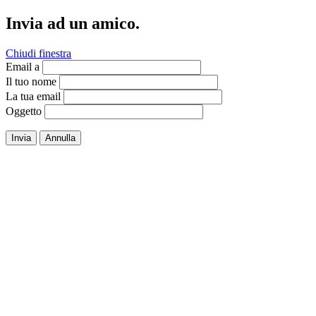
Invia ad un amico.
Chiudi finestra
Email a
Il tuo nome
La tua email
Oggetto
Invia
Annulla