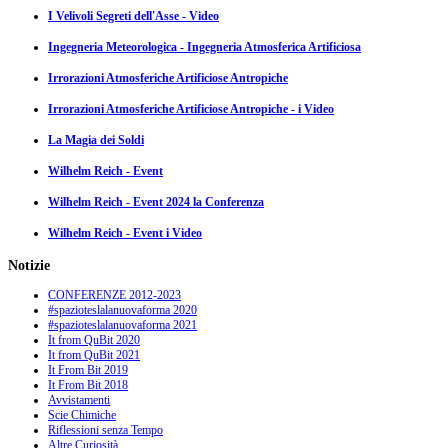
I Velivoli Segreti dell'Asse - Video
Ingegneria Meteorologica - Ingegneria Atmosferica Artificiosa
Irrorazioni Atmosferiche Artificiose Antropiche
Irrorazioni Atmosferiche Artificiose Antropiche - i Video
La Magia dei Soldi
Wilhelm Reich - Event
Wilhelm Reich - Event 2024 la Conferenza
Wilhelm Reich - Event i Video
Notizie
CONFERENZE 2012-2023
#spazioteslalanuovaforma 2020
#spazioteslalanuovaforma 2021
It from QuBit 2020
It from QuBit 2021
It From Bit 2019
It From Bit 2018
Avvistamenti
Scie Chimiche
Riflessioni senza Tempo
Altre Curiosità