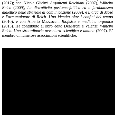
(2017); con Nicola Glielmi
Argomenti Reichiani
(2007),
Wilhelm
Reich
(2009),
La distruttività post-encefalitica ed il farabuttismo
dialettico nelle strategie di comunicazione
(2009), e
L’arca di Mosè
e l’accumulatore di Reich. Una identità oltre i confini del tempo
(2010); e con Alberto Mazzocchi
Biofisica e medicina orgonica
(2013). Ha contribuito al libro edito DeMarchi e Valenzi:
Wilhelm
Reich.
Una straordinaria avventura scientifica e umana
(2007). E’
membro di numerose associazioni scientifiche.