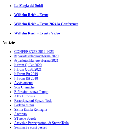
La Magia dei Soldi
Wilhelm Reich - Event
Wilhelm Reich - Event 2024 la Conferenza
Wilhelm Reich - Event i Video
Notizie
CONFERENZE 2012-2023
#spazioteslalanuovaforma 2020
#spazioteslalanuovaforma 2021
It from QuBit 2020
It from QuBit 2021
It From Bit 2019
It From Bit 2018
Avvistamenti
Scie Chimiche
Riflessioni senza Tempo
Altre Curiosità
Partecipazioni Spazio Tesla
Parlano di noi
Sisma Emilia Romagna
Archivio
ST nelle Scuole
Attività e Partecipazioni di SpazioTesla
Seminari e corsi passati