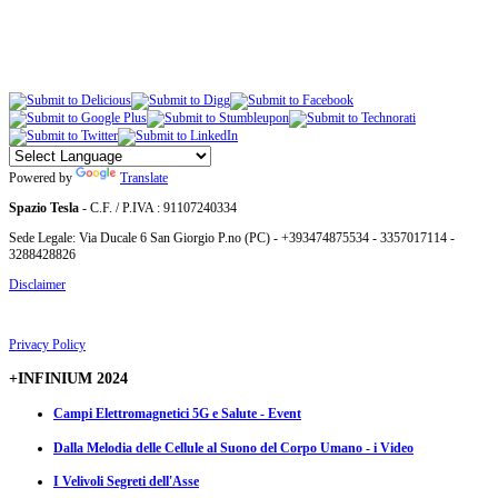
Powered by
Translate
Spazio Tesla
- C.F. / P.IVA : 91107240334
Sede Legale: Via Ducale 6 San Giorgio P.no (PC) - +393474875534 - 3357017114 -
3288428826
Disclaimer
Privacy Policy
+INFINIUM 2024
Campi Elettromagnetici 5G e Salute - Event
Dalla Melodia delle Cellule al Suono del Corpo Umano - i Video
I Velivoli Segreti dell'Asse