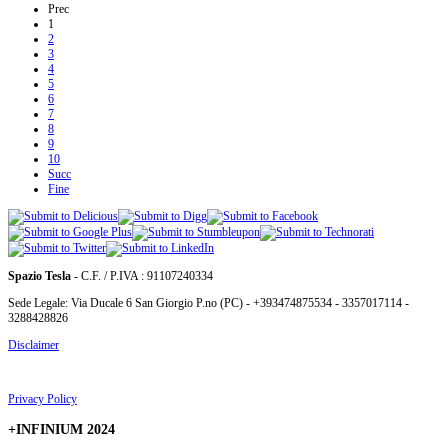
Prec
1
2
3
4
5
6
7
8
9
10
Succ
Fine
Spazio Tesla
- C.F. / P.IVA : 91107240334
Sede Legale: Via Ducale 6 San Giorgio P.no (PC) - +393474875534 - 3357017114 -
3288428826
Disclaimer
Privacy Policy
+INFINIUM 2024