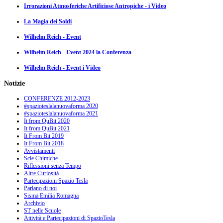
Irrorazioni Atmosferiche Artificiose Antropiche - i Video
La Magia dei Soldi
Wilhelm Reich - Event
Wilhelm Reich - Event 2024 la Conferenza
Wilhelm Reich - Event i Video
Notizie
CONFERENZE 2012-2023
#spazioteslalanuovaforma 2020
#spazioteslalanuovaforma 2021
It from QuBit 2020
It from QuBit 2021
It From Bit 2019
It From Bit 2018
Avvistamenti
Scie Chimiche
Riflessioni senza Tempo
Altre Curiosità
Partecipazioni Spazio Tesla
Parlano di noi
Sisma Emilia Romagna
Archivio
ST nelle Scuole
Attività e Partecipazioni di SpazioTesla