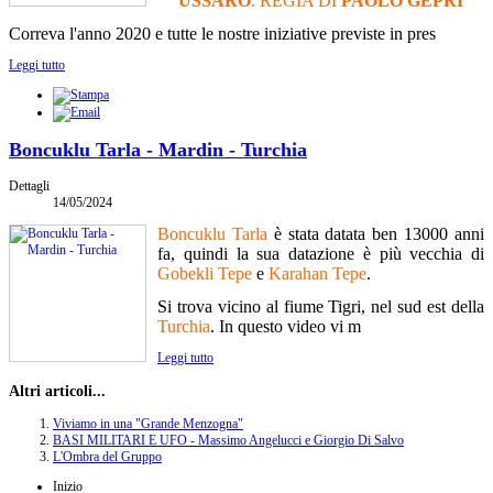
USSARO
. REGIA DI
PAOLO GEPRI
Correva l'anno 2020 e tutte le nostre iniziative previste in pres
Leggi tutto
Boncuklu Tarla - Mardin - Turchia
Dettagli
14/05/2024
Boncuklu Tarla
è stata datata ben 13000 anni
fa, quindi la sua datazione è più vecchia di
Gobekli Tepe
e
Karahan Tepe
.
Si trova vicino al fiume Tigri, nel sud est della
Turchia
. In questo video vi m
Leggi tutto
Altri articoli...
Viviamo in una "Grande Menzogna"
BASI MILITARI E UFO - Massimo Angelucci e Giorgio Di Salvo
L'Ombra del Gruppo
Inizio