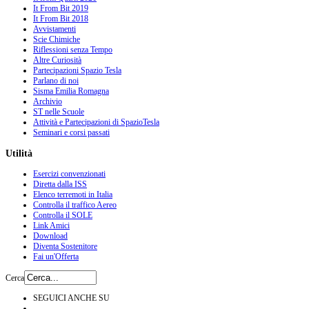
It From Bit 2019
It From Bit 2018
Avvistamenti
Scie Chimiche
Riflessioni senza Tempo
Altre Curiosità
Partecipazioni Spazio Tesla
Parlano di noi
Sisma Emilia Romagna
Archivio
ST nelle Scuole
Attività e Partecipazioni di SpazioTesla
Seminari e corsi passati
Utilità
Esercizi convenzionati
Diretta dalla ISS
Elenco terremoti in Italia
Controlla il traffico Aereo
Controlla il SOLE
Link Amici
Download
Diventa Sostenitore
Fai un'Offerta
Cerca
SEGUICI ANCHE SU