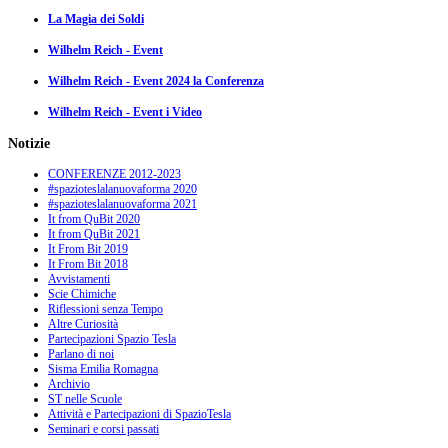
La Magia dei Soldi
Wilhelm Reich - Event
Wilhelm Reich - Event 2024 la Conferenza
Wilhelm Reich - Event i Video
Notizie
CONFERENZE 2012-2023
#spazioteslalanuovaforma 2020
#spazioteslalanuovaforma 2021
It from QuBit 2020
It from QuBit 2021
It From Bit 2019
It From Bit 2018
Avvistamenti
Scie Chimiche
Riflessioni senza Tempo
Altre Curiosità
Partecipazioni Spazio Tesla
Parlano di noi
Sisma Emilia Romagna
Archivio
ST nelle Scuole
Attività e Partecipazioni di SpazioTesla
Seminari e corsi passati