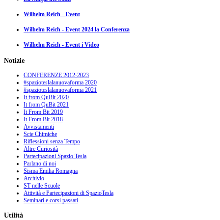
Wilhelm Reich - Event
Wilhelm Reich - Event 2024 la Conferenza
Wilhelm Reich - Event i Video
Notizie
CONFERENZE 2012-2023
#spazioteslalanuovaforma 2020
#spazioteslalanuovaforma 2021
It from QuBit 2020
It from QuBit 2021
It From Bit 2019
It From Bit 2018
Avvistamenti
Scie Chimiche
Riflessioni senza Tempo
Altre Curiosità
Partecipazioni Spazio Tesla
Parlano di noi
Sisma Emilia Romagna
Archivio
ST nelle Scuole
Attività e Partecipazioni di SpazioTesla
Seminari e corsi passati
Utilità