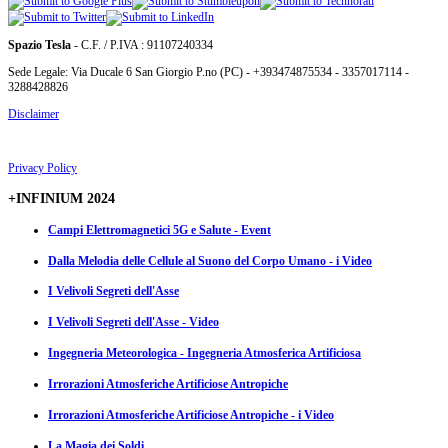
Spazio Tesla
- C.F. / P.IVA : 91107240334
Sede Legale: Via Ducale 6 San Giorgio P.no (PC) - +393474875534 - 3357017114 -
3288428826
Disclaimer
Privacy Policy
+INFINIUM 2024
Campi Elettromagnetici 5G e Salute - Event
Dalla Melodia delle Cellule al Suono del Corpo Umano - i Video
I Velivoli Segreti dell'Asse
I Velivoli Segreti dell'Asse - Video
Ingegneria Meteorologica - Ingegneria Atmosferica Artificiosa
Irrorazioni Atmosferiche Artificiose Antropiche
Irrorazioni Atmosferiche Artificiose Antropiche - i Video
La Magia dei Soldi