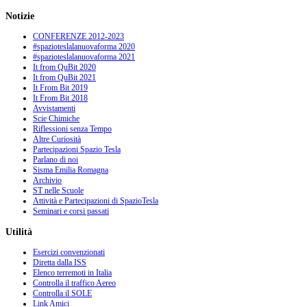
Notizie
CONFERENZE 2012-2023
#spazioteslalanuovaforma 2020
#spazioteslalanuovaforma 2021
It from QuBit 2020
It from QuBit 2021
It From Bit 2019
It From Bit 2018
Avvistamenti
Scie Chimiche
Riflessioni senza Tempo
Altre Curiosità
Partecipazioni Spazio Tesla
Parlano di noi
Sisma Emilia Romagna
Archivio
ST nelle Scuole
Attività e Partecipazioni di SpazioTesla
Seminari e corsi passati
Utilità
Esercizi convenzionati
Diretta dalla ISS
Elenco terremoti in Italia
Controlla il traffico Aereo
Controlla il SOLE
Link Amici