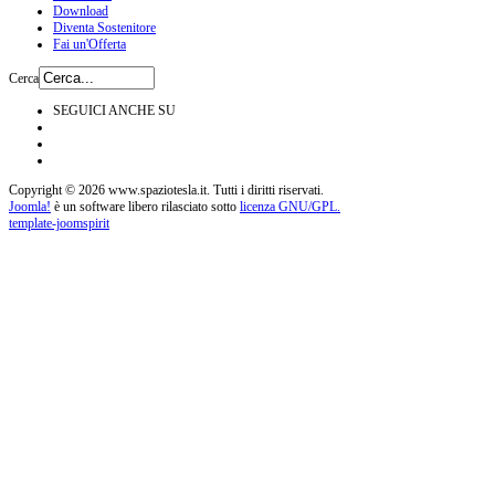
Download
Diventa Sostenitore
Fai un'Offerta
Cerca
SEGUICI ANCHE SU
Copyright © 2026 www.spaziotesla.it. Tutti i diritti riservati.
Joomla!
è un software libero rilasciato sotto
licenza GNU/GPL.
template-joomspirit