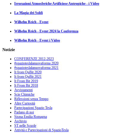
Irrorazioni Atmosferiche Artificiose Antropiche - i Video
La Magia dei Soldi
Wilhelm Reich - Event
Wilhelm Reich - Event 2024 la Conferenza
Wilhelm Reich - Event i Video
Notizie
CONFERENZE 2012-2023
#spazioteslalanuovaforma 2020
#spazioteslalanuovaforma 2021
It from QuBit 2020
It from QuBit 2021
It From Bit 2019
It From Bit 2018
Avvistamenti
Scie Chimiche
Riflessioni senza Tempo
Altre Curiosità
Partecipazioni Spazio Tesla
Parlano di noi
Sisma Emilia Romagna
Archivio
ST nelle Scuole
Attività e Partecipazioni di SpazioTesla