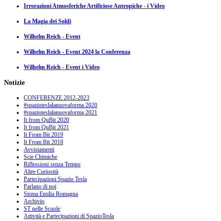
Irrorazioni Atmosferiche Artificiose Antropiche - i Video
La Magia dei Soldi
Wilhelm Reich - Event
Wilhelm Reich - Event 2024 la Conferenza
Wilhelm Reich - Event i Video
Notizie
CONFERENZE 2012-2023
#spazioteslalanuovaforma 2020
#spazioteslalanuovaforma 2021
It from QuBit 2020
It from QuBit 2021
It From Bit 2019
It From Bit 2018
Avvistamenti
Scie Chimiche
Riflessioni senza Tempo
Altre Curiosità
Partecipazioni Spazio Tesla
Parlano di noi
Sisma Emilia Romagna
Archivio
ST nelle Scuole
Attività e Partecipazioni di SpazioTesla