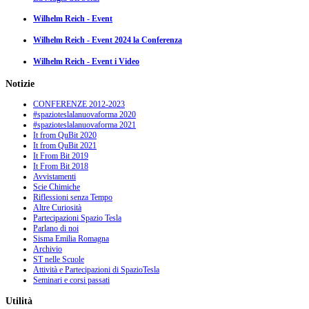
Wilhelm Reich - Event
Wilhelm Reich - Event 2024 la Conferenza
Wilhelm Reich - Event i Video
Notizie
CONFERENZE 2012-2023
#spazioteslalanuovaforma 2020
#spazioteslalanuovaforma 2021
It from QuBit 2020
It from QuBit 2021
It From Bit 2019
It From Bit 2018
Avvistamenti
Scie Chimiche
Riflessioni senza Tempo
Altre Curiosità
Partecipazioni Spazio Tesla
Parlano di noi
Sisma Emilia Romagna
Archivio
ST nelle Scuole
Attività e Partecipazioni di SpazioTesla
Seminari e corsi passati
Utilità