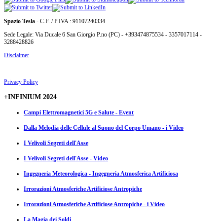
Spazio Tesla
- C.F. / P.IVA : 91107240334
Sede Legale: Via Ducale 6 San Giorgio P.no (PC) - +393474875534 - 3357017114 -
3288428826
Disclaimer
Privacy Policy
+INFINIUM 2024
Campi Elettromagnetici 5G e Salute - Event
Dalla Melodia delle Cellule al Suono del Corpo Umano - i Video
I Velivoli Segreti dell'Asse
I Velivoli Segreti dell'Asse - Video
Ingegneria Meteorologica - Ingegneria Atmosferica Artificiosa
Irrorazioni Atmosferiche Artificiose Antropiche
Irrorazioni Atmosferiche Artificiose Antropiche - i Video
La Magia dei Soldi