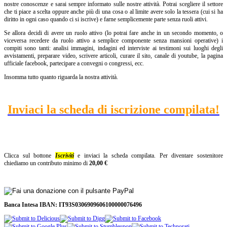
nostre conoscenze e sarai sempre informato sulle nostre attività. Potrai scegliere il settore
che ti piace a scelta oppure anche più di una cosa o al limite avere solo la tessera (cui si ha
diritto in ogni caso quando ci si iscrive) e farne semplicemente parte senza ruoli attivi.
Se allora decidi di avere un ruolo attivo (lo potrai fare anche in un secondo momento, o
viceversa recedere da ruolo attivo a semplice componente senza mansioni operative) i
compiti sono tanti: analisi immagini, indagini ed interviste ai testimoni sui luoghi degli
avvistamenti, preparare video, scrivere articoli, curare il sito, canale di youtube, la pagina
ufficiale facebook, partecipare a convegni o congressi, ecc.
Insomma tutto quanto riguarda la nostra attività.
Inviaci la scheda di iscrizione compilata!
Clicca sul bottone
Iscriviti
e inviaci la scheda compilata. Per diventare sostenitore
chiediamo un contributo minimo di
20,00 €
Banca Intesa IBAN: IT93S0306909606100000076496