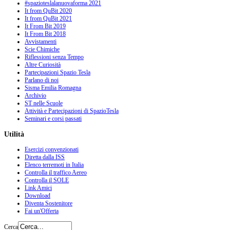
#spazioteslalanuovaforma 2021
It from QuBit 2020
It from QuBit 2021
It From Bit 2019
It From Bit 2018
Avvistamenti
Scie Chimiche
Riflessioni senza Tempo
Altre Curiosità
Partecipazioni Spazio Tesla
Parlano di noi
Sisma Emilia Romagna
Archivio
ST nelle Scuole
Attività e Partecipazioni di SpazioTesla
Seminari e corsi passati
Utilità
Esercizi convenzionati
Diretta dalla ISS
Elenco terremoti in Italia
Controlla il traffico Aereo
Controlla il SOLE
Link Amici
Download
Diventa Sostenitore
Fai un'Offerta
Cerca