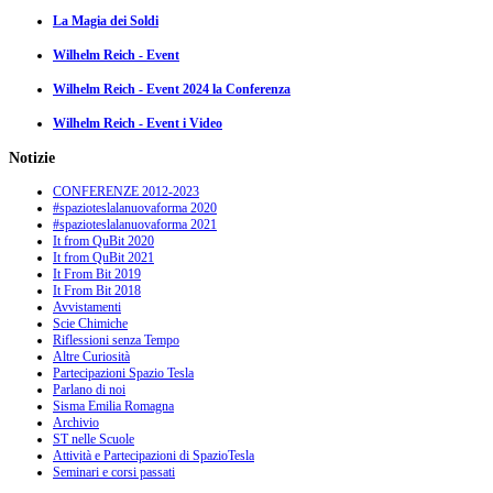
La Magia dei Soldi
Wilhelm Reich - Event
Wilhelm Reich - Event 2024 la Conferenza
Wilhelm Reich - Event i Video
Notizie
CONFERENZE 2012-2023
#spazioteslalanuovaforma 2020
#spazioteslalanuovaforma 2021
It from QuBit 2020
It from QuBit 2021
It From Bit 2019
It From Bit 2018
Avvistamenti
Scie Chimiche
Riflessioni senza Tempo
Altre Curiosità
Partecipazioni Spazio Tesla
Parlano di noi
Sisma Emilia Romagna
Archivio
ST nelle Scuole
Attività e Partecipazioni di SpazioTesla
Seminari e corsi passati