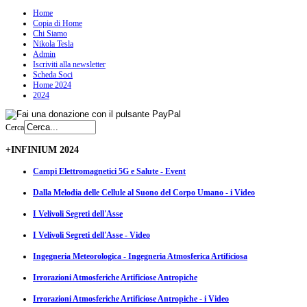
Home
Copia di Home
Chi Siamo
Nikola Tesla
Admin
Iscriviti alla newsletter
Scheda Soci
Home 2024
2024
Cerca
+INFINIUM 2024
Campi Elettromagnetici 5G e Salute - Event
Dalla Melodia delle Cellule al Suono del Corpo Umano - i Video
I Velivoli Segreti dell'Asse
I Velivoli Segreti dell'Asse - Video
Ingegneria Meteorologica - Ingegneria Atmosferica Artificiosa
Irrorazioni Atmosferiche Artificiose Antropiche
Irrorazioni Atmosferiche Artificiose Antropiche - i Video