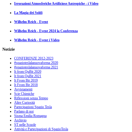
Irrorazioni Atmosferiche Artificiose Antropiche - i Video
La Magia dei Soldi
Wilhelm Reich - Event
Wilhelm Reich - Event 2024 la Conferenza
Wilhelm Reich - Event i Video
Notizie
CONFERENZE 2012-2023
#spazioteslalanuovaforma 2020
#spazioteslalanuovaforma 2021
It from QuBit 2020
It from QuBit 2021
It From Bit 2019
It From Bit 2018
Avvistamenti
Scie Chimiche
Riflessioni senza Tempo
Altre Curiosità
Partecipazioni Spazio Tesla
Parlano di noi
Sisma Emilia Romagna
Archivio
ST nelle Scuole
Attività e Partecipazioni di SpazioTesla