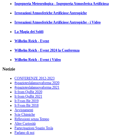
Ingegneria Meteorologica - Ingegneria Atmosferica Artificiosa
Irrorazioni Atmosferiche Artificiose Antropiche
Irrorazioni Atmosferiche Artificiose Antropiche - i Video
La Magia dei Soldi
Wilhelm Reich - Event
Wilhelm Reich - Event 2024 la Conferenza
Wilhelm Reich - Event i Video
Notizie
CONFERENZE 2012-2023
#spazioteslalanuovaforma 2020
#spazioteslalanuovaforma 2021
It from QuBit 2020
It from QuBit 2021
It From Bit 2019
It From Bit 2018
Avvistamenti
Scie Chimiche
Riflessioni senza Tempo
Altre Curiosità
Partecipazioni Spazio Tesla
Parlano di noi