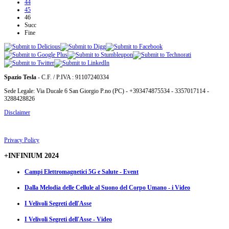
44
45
46
Succ
Fine
Spazio Tesla
- C.F. / P.IVA : 91107240334
Sede Legale: Via Ducale 6 San Giorgio P.no (PC) - +393474875534 - 3357017114 -
3288428826
Disclaimer
Privacy Policy
+INFINIUM 2024
Campi Elettromagnetici 5G e Salute - Event
Dalla Melodia delle Cellule al Suono del Corpo Umano - i Video
I Velivoli Segreti dell'Asse
I Velivoli Segreti dell'Asse - Video