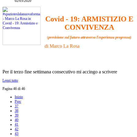
02/05/2020
Covid - 19: ARMISTIZIO E
CONVIVENZA
(
previsione sul futuro attraverso l'esperienza pregressa)
di Marco La Rosa
Per il terzo fine settimana consecutivo mi accingo a scrivere
Leggi tutto
Pagina 46 di 46
Inizio
Prec
37
38
39
40
41
42
43