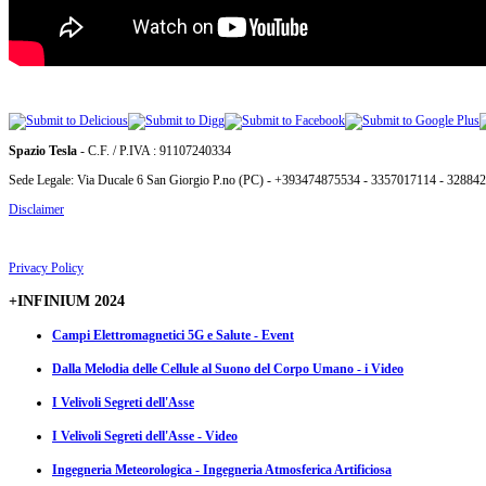
Spazio Tesla
- C.F. / P.IVA : 91107240334
Sede Legale: Via Ducale 6 San Giorgio P.no (PC) - +393474875534 - 3357017114 - 32884
Disclaimer
Privacy Policy
+INFINIUM 2024
Campi Elettromagnetici 5G e Salute - Event
Dalla Melodia delle Cellule al Suono del Corpo Umano - i Video
I Velivoli Segreti dell'Asse
I Velivoli Segreti dell'Asse - Video
Ingegneria Meteorologica - Ingegneria Atmosferica Artificiosa