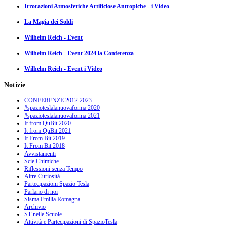
Irrorazioni Atmosferiche Artificiose Antropiche - i Video
La Magia dei Soldi
Wilhelm Reich - Event
Wilhelm Reich - Event 2024 la Conferenza
Wilhelm Reich - Event i Video
Notizie
CONFERENZE 2012-2023
#spazioteslalanuovaforma 2020
#spazioteslalanuovaforma 2021
It from QuBit 2020
It from QuBit 2021
It From Bit 2019
It From Bit 2018
Avvistamenti
Scie Chimiche
Riflessioni senza Tempo
Altre Curiosità
Partecipazioni Spazio Tesla
Parlano di noi
Sisma Emilia Romagna
Archivio
ST nelle Scuole
Attività e Partecipazioni di SpazioTesla