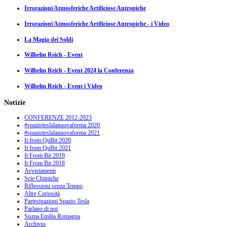
Irrorazioni Atmosferiche Artificiose Antropiche
Irrorazioni Atmosferiche Artificiose Antropiche - i Video
La Magia dei Soldi
Wilhelm Reich - Event
Wilhelm Reich - Event 2024 la Conferenza
Wilhelm Reich - Event i Video
Notizie
CONFERENZE 2012-2023
#spazioteslalanuovaforma 2020
#spazioteslalanuovaforma 2021
It from QuBit 2020
It from QuBit 2021
It From Bit 2019
It From Bit 2018
Avvistamenti
Scie Chimiche
Riflessioni senza Tempo
Altre Curiosità
Partecipazioni Spazio Tesla
Parlano di noi
Sisma Emilia Romagna
Archivio