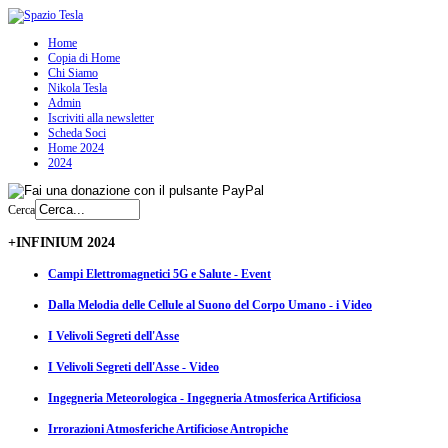
Home
Copia di Home
Chi Siamo
Nikola Tesla
Admin
Iscriviti alla newsletter
Scheda Soci
Home 2024
2024
Cerca
+INFINIUM 2024
Campi Elettromagnetici 5G e Salute - Event
Dalla Melodia delle Cellule al Suono del Corpo Umano - i Video
I Velivoli Segreti dell'Asse
I Velivoli Segreti dell'Asse - Video
Ingegneria Meteorologica - Ingegneria Atmosferica Artificiosa
Irrorazioni Atmosferiche Artificiose Antropiche