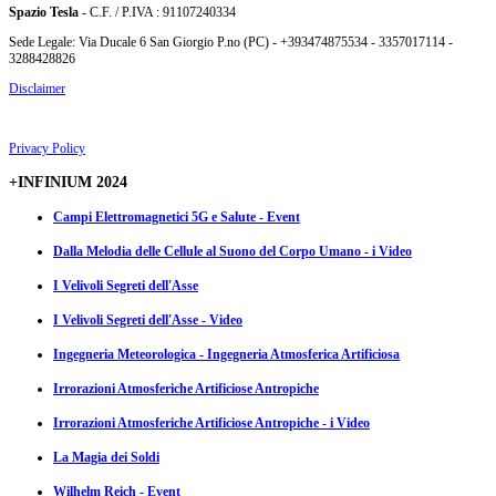
Spazio Tesla
- C.F. / P.IVA : 91107240334
Sede Legale: Via Ducale 6 San Giorgio P.no (PC) - +393474875534 - 3357017114 -
3288428826
Disclaimer
Privacy Policy
+INFINIUM 2024
Campi Elettromagnetici 5G e Salute - Event
Dalla Melodia delle Cellule al Suono del Corpo Umano - i Video
I Velivoli Segreti dell'Asse
I Velivoli Segreti dell'Asse - Video
Ingegneria Meteorologica - Ingegneria Atmosferica Artificiosa
Irrorazioni Atmosferiche Artificiose Antropiche
Irrorazioni Atmosferiche Artificiose Antropiche - i Video
La Magia dei Soldi
Wilhelm Reich - Event