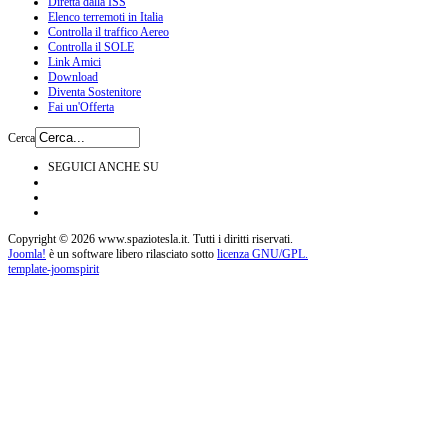
Diretta dalla ISS
Elenco terremoti in Italia
Controlla il traffico Aereo
Controlla il SOLE
Link Amici
Download
Diventa Sostenitore
Fai un'Offerta
Cerca
SEGUICI ANCHE SU
Copyright © 2026 www.spaziotesla.it. Tutti i diritti riservati.
Joomla!
è un software libero rilasciato sotto
licenza GNU/GPL.
template-joomspirit