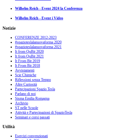
Wilhelm Reich - Event 2024 la Conferenza
Wilhelm Reich - Event i Video
Notizie
CONFERENZE 2012-2023
#spazioteslalanuovaforma 2020
#spazioteslalanuovaforma 2021
It from QuBit 2020
It from QuBit 2021
It From Bit 2019
It From Bit 2018
Avvistamenti
Scie Chimiche
Riflessioni senza Tempo
Altre Curiosità
Partecipazioni Spazio Tesla
Parlano di noi
Sisma Emilia Romagna
Archivio
ST nelle Scuole
Attività e Partecipazioni di SpazioTesla
Seminari e corsi passati
Utilità
Esercizi convenzionati