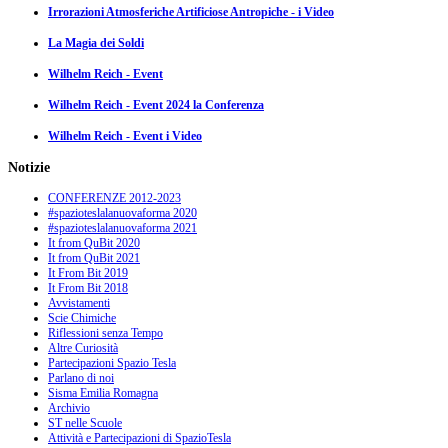
Irrorazioni Atmosferiche Artificiose Antropiche - i Video
La Magia dei Soldi
Wilhelm Reich - Event
Wilhelm Reich - Event 2024 la Conferenza
Wilhelm Reich - Event i Video
Notizie
CONFERENZE 2012-2023
#spazioteslalanuovaforma 2020
#spazioteslalanuovaforma 2021
It from QuBit 2020
It from QuBit 2021
It From Bit 2019
It From Bit 2018
Avvistamenti
Scie Chimiche
Riflessioni senza Tempo
Altre Curiosità
Partecipazioni Spazio Tesla
Parlano di noi
Sisma Emilia Romagna
Archivio
ST nelle Scuole
Attività e Partecipazioni di SpazioTesla