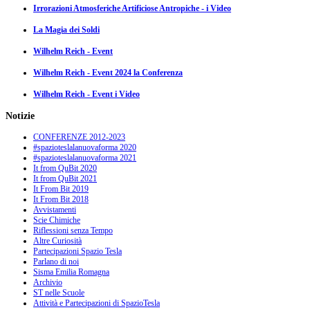
Irrorazioni Atmosferiche Artificiose Antropiche - i Video
La Magia dei Soldi
Wilhelm Reich - Event
Wilhelm Reich - Event 2024 la Conferenza
Wilhelm Reich - Event i Video
Notizie
CONFERENZE 2012-2023
#spazioteslalanuovaforma 2020
#spazioteslalanuovaforma 2021
It from QuBit 2020
It from QuBit 2021
It From Bit 2019
It From Bit 2018
Avvistamenti
Scie Chimiche
Riflessioni senza Tempo
Altre Curiosità
Partecipazioni Spazio Tesla
Parlano di noi
Sisma Emilia Romagna
Archivio
ST nelle Scuole
Attività e Partecipazioni di SpazioTesla