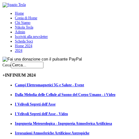
Home
Copia di Home
Chi Siamo
Nikola Tesla
Admin
Iscriviti alla newsletter
Scheda Soci
Home 2024
2024
Cerca
+INFINIUM 2024
Campi Elettromagnetici 5G e Salute - Event
Dalla Melodia delle Cellule al Suono del Corpo Umano - i Video
I Velivoli Segreti dell'Asse
I Velivoli Segreti dell'Asse - Video
Ingegneria Meteorologica - Ingegneria Atmosferica Artificiosa
Irrorazioni Atmosferiche Artificiose Antropiche