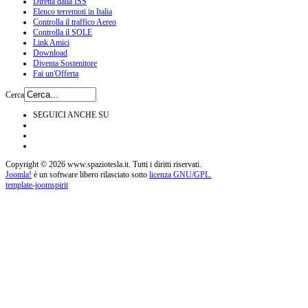
Diretta dalla ISS
Elenco terremoti in Italia
Controlla il traffico Aereo
Controlla il SOLE
Link Amici
Download
Diventa Sostenitore
Fai un'Offerta
Cerca
SEGUICI ANCHE SU
Copyright © 2026 www.spaziotesla.it. Tutti i diritti riservati.
Joomla!
è un software libero rilasciato sotto
licenza GNU/GPL.
template-joomspirit