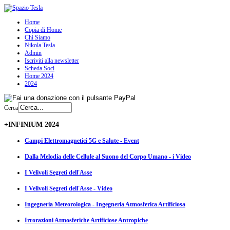
Home
Copia di Home
Chi Siamo
Nikola Tesla
Admin
Iscriviti alla newsletter
Scheda Soci
Home 2024
2024
Cerca
+INFINIUM 2024
Campi Elettromagnetici 5G e Salute - Event
Dalla Melodia delle Cellule al Suono del Corpo Umano - i Video
I Velivoli Segreti dell'Asse
I Velivoli Segreti dell'Asse - Video
Ingegneria Meteorologica - Ingegneria Atmosferica Artificiosa
Irrorazioni Atmosferiche Artificiose Antropiche