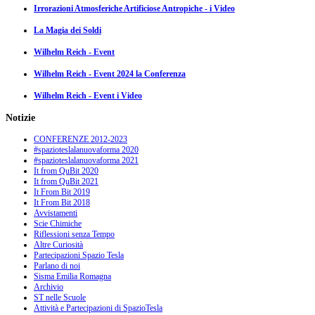
Irrorazioni Atmosferiche Artificiose Antropiche - i Video
La Magia dei Soldi
Wilhelm Reich - Event
Wilhelm Reich - Event 2024 la Conferenza
Wilhelm Reich - Event i Video
Notizie
CONFERENZE 2012-2023
#spazioteslalanuovaforma 2020
#spazioteslalanuovaforma 2021
It from QuBit 2020
It from QuBit 2021
It From Bit 2019
It From Bit 2018
Avvistamenti
Scie Chimiche
Riflessioni senza Tempo
Altre Curiosità
Partecipazioni Spazio Tesla
Parlano di noi
Sisma Emilia Romagna
Archivio
ST nelle Scuole
Attività e Partecipazioni di SpazioTesla