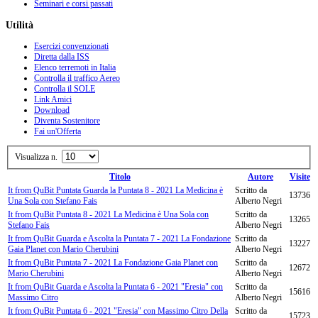
Seminari e corsi passati
Utilità
Esercizi convenzionati
Diretta dalla ISS
Elenco terremoti in Italia
Controlla il traffico Aereo
Controlla il SOLE
Link Amici
Download
Diventa Sostenitore
Fai un'Offerta
Visualizza n.
Titolo
Autore
Visite
It from QuBit Puntata Guarda la Puntata 8 - 2021 La Medicina è
Scritto da
13736
Una Sola con Stefano Fais
Alberto Negri
It from QuBit Puntata 8 - 2021 La Medicina è Una Sola con
Scritto da
13265
Stefano Fais
Alberto Negri
It from QuBit Guarda e Ascolta la Puntata 7 - 2021 La Fondazione
Scritto da
13227
Gaia Planet con Mario Cherubini
Alberto Negri
It from QuBit Puntata 7 - 2021 La Fondazione Gaia Planet con
Scritto da
12672
Mario Cherubini
Alberto Negri
It from QuBit Guarda e Ascolta la Puntata 6 - 2021 "Eresia" con
Scritto da
15616
Massimo Citro
Alberto Negri
It from QuBit Puntata 6 - 2021 "Eresia" con Massimo Citro Della
Scritto da
15723