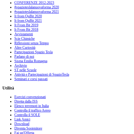
CONFERENZE 2012-2023
#spazioteslalanuovaforma 2020
#spazioteslalanuovaforma 2021
It from QuBit 2020
It from QuBit 2021
It From Bit 2019
It From Bit 2018
Avvistamenti
Scie Chimiche
Riflessioni senza Tempo
Altre Curiosità
Partecipazioni Spazio Tesla
Parlano di noi
Sisma Emilia Romagna
Archivio
ST nelle Scuole
Attività e Partecipazioni di SpazioTesla
Seminari e corsi passati
Utilità
Esercizi convenzionati
Diretta dalla ISS
Elenco terremoti in Italia
Controlla il traffico Aereo
Controlla il SOLE
Link Amici
Download
Diventa Sostenitore
Fai un'Offerta