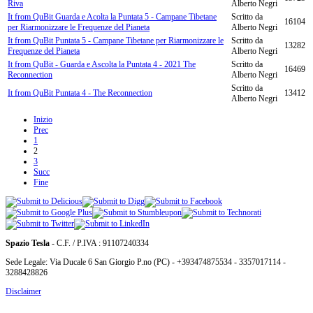
Riva
Alberto Negri
It from QuBit Guarda e Acolta la Puntata 5 - Campane Tibetane
Scritto da
16104
per Riarmonizzare le Frequenze del Pianeta
Alberto Negri
It from QuBit Puntata 5 - Campane Tibetane per Riarmonizzare le
Scritto da
13282
Frequenze del Pianeta
Alberto Negri
It from QuBit - Guarda e Ascolta la Puntata 4 - 2021 The
Scritto da
16469
Reconnection
Alberto Negri
Scritto da
It from QuBit Puntata 4 - The Reconnection
13412
Alberto Negri
Inizio
Prec
1
2
3
Succ
Fine
Spazio Tesla
- C.F. / P.IVA : 91107240334
Sede Legale: Via Ducale 6 San Giorgio P.no (PC) - +393474875534 - 3357017114 -
3288428826
Disclaimer