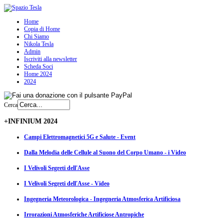
Home
Copia di Home
Chi Siamo
Nikola Tesla
Admin
Iscriviti alla newsletter
Scheda Soci
Home 2024
2024
Cerca
+INFINIUM 2024
Campi Elettromagnetici 5G e Salute - Event
Dalla Melodia delle Cellule al Suono del Corpo Umano - i Video
I Velivoli Segreti dell'Asse
I Velivoli Segreti dell'Asse - Video
Ingegneria Meteorologica - Ingegneria Atmosferica Artificiosa
Irrorazioni Atmosferiche Artificiose Antropiche