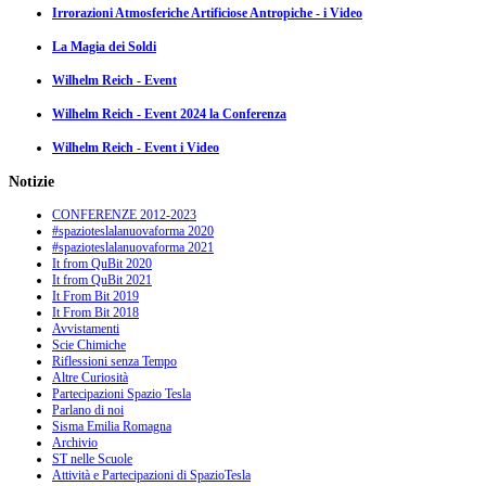
Irrorazioni Atmosferiche Artificiose Antropiche - i Video
La Magia dei Soldi
Wilhelm Reich - Event
Wilhelm Reich - Event 2024 la Conferenza
Wilhelm Reich - Event i Video
Notizie
CONFERENZE 2012-2023
#spazioteslalanuovaforma 2020
#spazioteslalanuovaforma 2021
It from QuBit 2020
It from QuBit 2021
It From Bit 2019
It From Bit 2018
Avvistamenti
Scie Chimiche
Riflessioni senza Tempo
Altre Curiosità
Partecipazioni Spazio Tesla
Parlano di noi
Sisma Emilia Romagna
Archivio
ST nelle Scuole
Attività e Partecipazioni di SpazioTesla