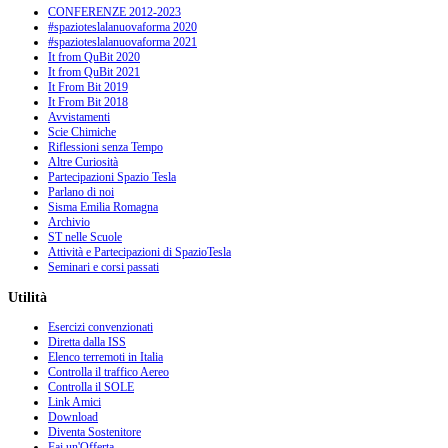
CONFERENZE 2012-2023
#spazioteslalanuovaforma 2020
#spazioteslalanuovaforma 2021
It from QuBit 2020
It from QuBit 2021
It From Bit 2019
It From Bit 2018
Avvistamenti
Scie Chimiche
Riflessioni senza Tempo
Altre Curiosità
Partecipazioni Spazio Tesla
Parlano di noi
Sisma Emilia Romagna
Archivio
ST nelle Scuole
Attività e Partecipazioni di SpazioTesla
Seminari e corsi passati
Utilità
Esercizi convenzionati
Diretta dalla ISS
Elenco terremoti in Italia
Controlla il traffico Aereo
Controlla il SOLE
Link Amici
Download
Diventa Sostenitore
Fai un'Offerta