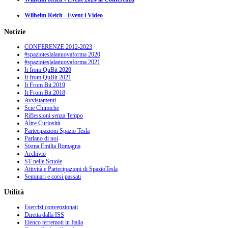
Wilhelm Reich - Event i Video
Notizie
CONFERENZE 2012-2023
#spazioteslalanuovaforma 2020
#spazioteslalanuovaforma 2021
It from QuBit 2020
It from QuBit 2021
It From Bit 2019
It From Bit 2018
Avvistamenti
Scie Chimiche
Riflessioni senza Tempo
Altre Curiosità
Partecipazioni Spazio Tesla
Parlano di noi
Sisma Emilia Romagna
Archivio
ST nelle Scuole
Attività e Partecipazioni di SpazioTesla
Seminari e corsi passati
Utilità
Esercizi convenzionati
Diretta dalla ISS
Elenco terremoti in Italia