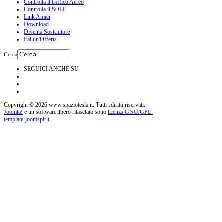
Controlla il traffico Aereo
Controlla il SOLE
Link Amici
Download
Diventa Sostenitore
Fai un'Offerta
Cerca
SEGUICI ANCHE SU
Copyright © 2026 www.spaziotesla.it. Tutti i diritti riservati.
Joomla!
è un software libero rilasciato sotto
licenza GNU/GPL.
template-joomspirit