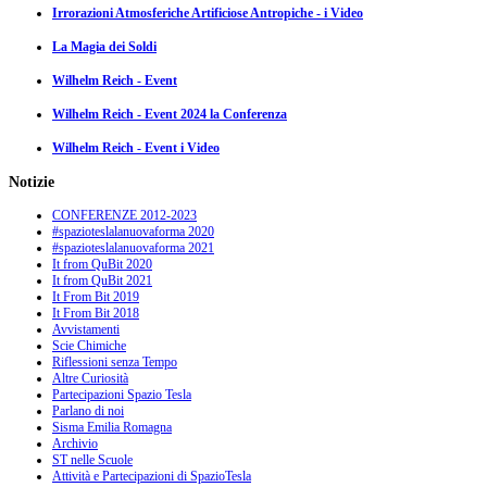
Irrorazioni Atmosferiche Artificiose Antropiche - i Video
La Magia dei Soldi
Wilhelm Reich - Event
Wilhelm Reich - Event 2024 la Conferenza
Wilhelm Reich - Event i Video
Notizie
CONFERENZE 2012-2023
#spazioteslalanuovaforma 2020
#spazioteslalanuovaforma 2021
It from QuBit 2020
It from QuBit 2021
It From Bit 2019
It From Bit 2018
Avvistamenti
Scie Chimiche
Riflessioni senza Tempo
Altre Curiosità
Partecipazioni Spazio Tesla
Parlano di noi
Sisma Emilia Romagna
Archivio
ST nelle Scuole
Attività e Partecipazioni di SpazioTesla