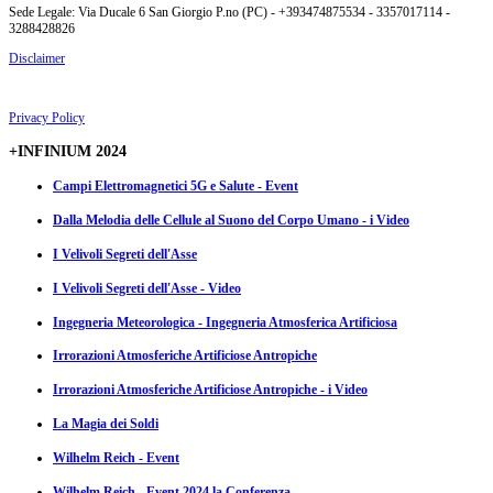
Sede Legale: Via Ducale 6 San Giorgio P.no (PC) - +393474875534 - 3357017114 -
3288428826
Disclaimer
Privacy Policy
+INFINIUM 2024
Campi Elettromagnetici 5G e Salute - Event
Dalla Melodia delle Cellule al Suono del Corpo Umano - i Video
I Velivoli Segreti dell'Asse
I Velivoli Segreti dell'Asse - Video
Ingegneria Meteorologica - Ingegneria Atmosferica Artificiosa
Irrorazioni Atmosferiche Artificiose Antropiche
Irrorazioni Atmosferiche Artificiose Antropiche - i Video
La Magia dei Soldi
Wilhelm Reich - Event
Wilhelm Reich - Event 2024 la Conferenza