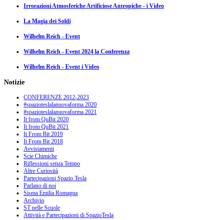
Irrorazioni Atmosferiche Artificiose Antropiche - i Video
La Magia dei Soldi
Wilhelm Reich - Event
Wilhelm Reich - Event 2024 la Conferenza
Wilhelm Reich - Event i Video
Notizie
CONFERENZE 2012-2023
#spazioteslalanuovaforma 2020
#spazioteslalanuovaforma 2021
It from QuBit 2020
It from QuBit 2021
It From Bit 2019
It From Bit 2018
Avvistamenti
Scie Chimiche
Riflessioni senza Tempo
Altre Curiosità
Partecipazioni Spazio Tesla
Parlano di noi
Sisma Emilia Romagna
Archivio
ST nelle Scuole
Attività e Partecipazioni di SpazioTesla