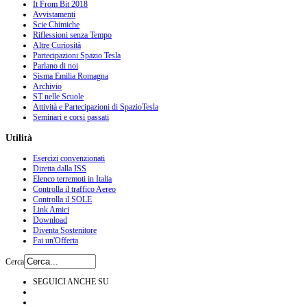
It From Bit 2018
Avvistamenti
Scie Chimiche
Riflessioni senza Tempo
Altre Curiosità
Partecipazioni Spazio Tesla
Parlano di noi
Sisma Emilia Romagna
Archivio
ST nelle Scuole
Attività e Partecipazioni di SpazioTesla
Seminari e corsi passati
Utilità
Esercizi convenzionati
Diretta dalla ISS
Elenco terremoti in Italia
Controlla il traffico Aereo
Controlla il SOLE
Link Amici
Download
Diventa Sostenitore
Fai un'Offerta
Cerca
SEGUICI ANCHE SU