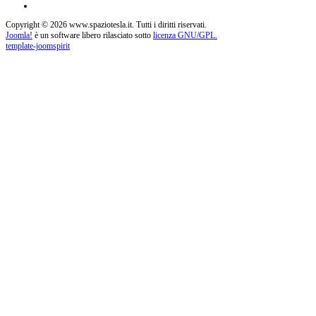
Copyright © 2026 www.spaziotesla.it. Tutti i diritti riservati.
Joomla!
è un software libero rilasciato sotto
licenza GNU/GPL.
template-joomspirit