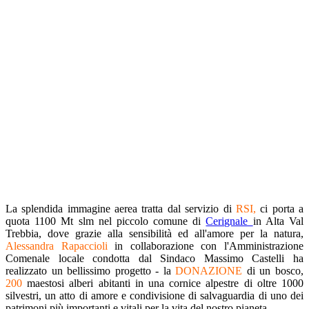
La splendida immagine aerea tratta dal servizio di
RSI,
ci porta a
quota 1100 Mt slm nel piccolo comune di
Cerignale
in Alta Val
Trebbia, dove grazie alla sensibilità ed all'amore per la natura,
Alessandra Rapaccioli
in collaborazione con l'Amministrazione
Comenale locale condotta dal Sindaco Massimo Castelli ha
realizzato un bellissimo progetto - la
DONAZIONE
di un bosco,
200
maestosi alberi abitanti in una cornice alpestre di oltre 1000
silvestri, un atto di amore e condivisione di salvaguardia di uno dei
patrimoni più importanti e vitali per la vita del nostro pianeta