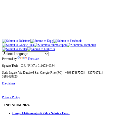
Powered by
Translate
Spazio Tesla
- C.F. / P.IVA : 91107240334
Sede Legale: Via Ducale 6 San Giorgio P.no (PC) - +393474875534 - 3357017114 -
3288428826
Disclaimer
Privacy Policy
+INFINIUM 2024
Campi Elettromagnetici 5G e Salute - Event