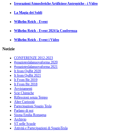
Irrorazioni Atmosferiche Artificiose Antropiche - i Video
La Magia dei Soldi
Wilhelm Reich - Event
Wilhelm Reich - Event 2024 la Conferenza
Wilhelm Reich - Event i Video
Notizie
CONFERENZE 2012-2023
#spazioteslalanuovaforma 2020
#spazioteslalanuovaforma 2021
It from QuBit 2020
It from QuBit 2021
It From Bit 2019
It From Bit 2018
Avvistamenti
Scie Chimiche
Riflessioni senza Tempo
Altre Curiosità
Partecipazioni Spazio Tesla
Parlano di noi
Sisma Emilia Romagna
Archivio
ST nelle Scuole
Attività e Partecipazioni di SpazioTesla