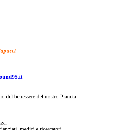
Capucci
ound95.it
io del benessere del nostro Pianeta
nza.
enziati, medici e ricercatori.