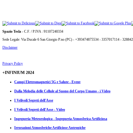
Spazio Tesla
- C.F. / P.IVA : 91107240334
Sede Legale: Via Ducale 6 San Giorgio P.no (PC) - +393474875534 - 3357017114 - 32884
Disclaimer
Privacy Policy
+INFINIUM 2024
Campi Elettromagnetici 5G e Salute - Event
Dalla Melodia delle Cellule al Suono del Corpo Umano - i Video
I Velivoli Segreti dell'Asse
I Velivoli Segreti dell'Asse - Video
Ingegneria Meteorologica - Ingegneria Atmosferica Artificiosa
Irrorazioni Atmosferiche Artificiose Antropiche