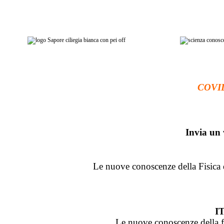
COVID1
Invia un
Le nuove conoscenze della Fisica d
I
Le nuove conoscenze della fis