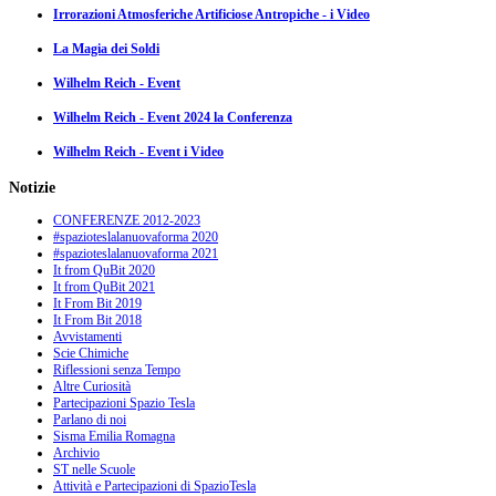
Irrorazioni Atmosferiche Artificiose Antropiche - i Video
La Magia dei Soldi
Wilhelm Reich - Event
Wilhelm Reich - Event 2024 la Conferenza
Wilhelm Reich - Event i Video
Notizie
CONFERENZE 2012-2023
#spazioteslalanuovaforma 2020
#spazioteslalanuovaforma 2021
It from QuBit 2020
It from QuBit 2021
It From Bit 2019
It From Bit 2018
Avvistamenti
Scie Chimiche
Riflessioni senza Tempo
Altre Curiosità
Partecipazioni Spazio Tesla
Parlano di noi
Sisma Emilia Romagna
Archivio
ST nelle Scuole
Attività e Partecipazioni di SpazioTesla