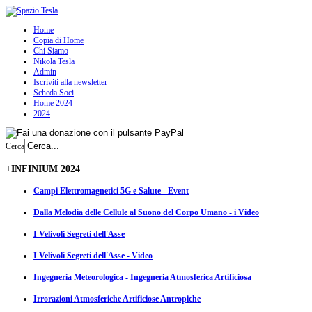
Home
Copia di Home
Chi Siamo
Nikola Tesla
Admin
Iscriviti alla newsletter
Scheda Soci
Home 2024
2024
Cerca
+INFINIUM 2024
Campi Elettromagnetici 5G e Salute - Event
Dalla Melodia delle Cellule al Suono del Corpo Umano - i Video
I Velivoli Segreti dell'Asse
I Velivoli Segreti dell'Asse - Video
Ingegneria Meteorologica - Ingegneria Atmosferica Artificiosa
Irrorazioni Atmosferiche Artificiose Antropiche