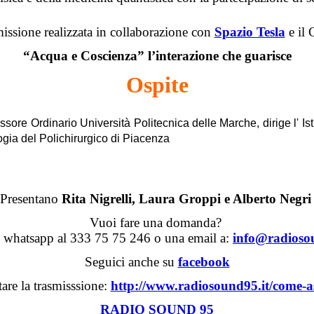
issione realizzata in collaborazione con
Spazio Tesla
e il
“Acqua e Coscienza” l’interazione che guarisce
Ospite
ssore Ordinario Università Politecnica delle Marche, dirige l' Istit
logia del Polichirurgico di Piacenza
Presentano
Rita Nigrelli, Laura Groppi e Alberto Negri
Vuoi fare una domanda?
n whatsapp al 333 75 75 246 o una email a:
info@radioso
Seguici anche su
facebook
tare la trasmisssione:
http://www.radiosound95.it/come-as
RADIO SOUND 95