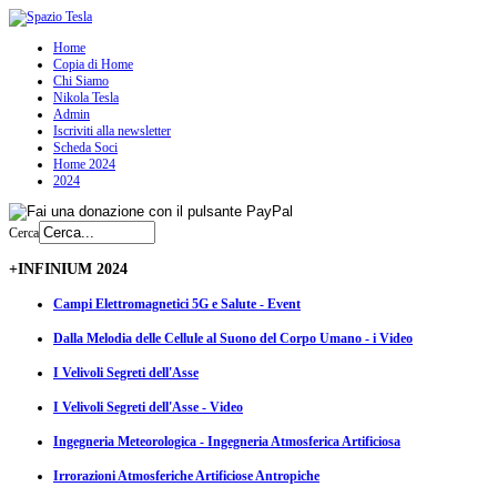
Home
Copia di Home
Chi Siamo
Nikola Tesla
Admin
Iscriviti alla newsletter
Scheda Soci
Home 2024
2024
Cerca
+INFINIUM 2024
Campi Elettromagnetici 5G e Salute - Event
Dalla Melodia delle Cellule al Suono del Corpo Umano - i Video
I Velivoli Segreti dell'Asse
I Velivoli Segreti dell'Asse - Video
Ingegneria Meteorologica - Ingegneria Atmosferica Artificiosa
Irrorazioni Atmosferiche Artificiose Antropiche