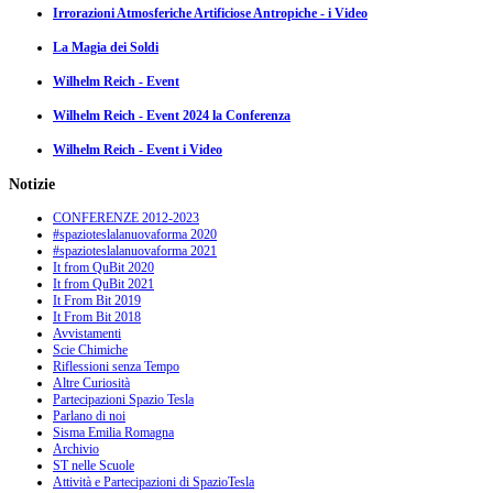
Irrorazioni Atmosferiche Artificiose Antropiche - i Video
La Magia dei Soldi
Wilhelm Reich - Event
Wilhelm Reich - Event 2024 la Conferenza
Wilhelm Reich - Event i Video
Notizie
CONFERENZE 2012-2023
#spazioteslalanuovaforma 2020
#spazioteslalanuovaforma 2021
It from QuBit 2020
It from QuBit 2021
It From Bit 2019
It From Bit 2018
Avvistamenti
Scie Chimiche
Riflessioni senza Tempo
Altre Curiosità
Partecipazioni Spazio Tesla
Parlano di noi
Sisma Emilia Romagna
Archivio
ST nelle Scuole
Attività e Partecipazioni di SpazioTesla