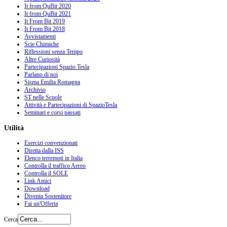
It from QuBit 2020
It from QuBit 2021
It From Bit 2019
It From Bit 2018
Avvistamenti
Scie Chimiche
Riflessioni senza Tempo
Altre Curiosità
Partecipazioni Spazio Tesla
Parlano di noi
Sisma Emilia Romagna
Archivio
ST nelle Scuole
Attività e Partecipazioni di SpazioTesla
Seminari e corsi passati
Utilità
Esercizi convenzionati
Diretta dalla ISS
Elenco terremoti in Italia
Controlla il traffico Aereo
Controlla il SOLE
Link Amici
Download
Diventa Sostenitore
Fai un'Offerta
Cerca