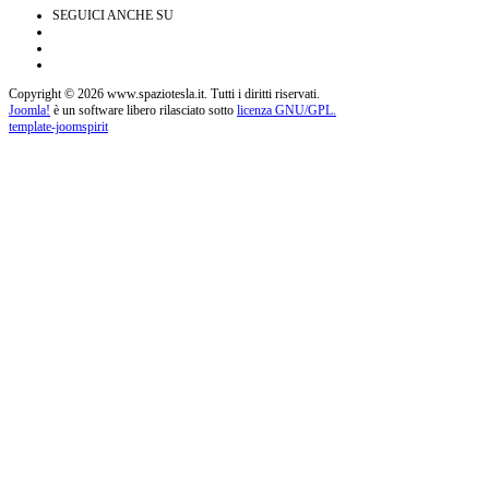
SEGUICI ANCHE SU
Copyright © 2026 www.spaziotesla.it. Tutti i diritti riservati.
Joomla!
è un software libero rilasciato sotto
licenza GNU/GPL.
template-joomspirit