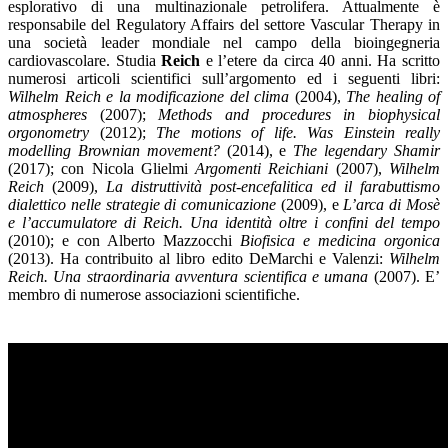
esplorativo di una multinazionale petrolifera. Attualmente è
responsabile del Regulatory Affairs del settore Vascular Therapy in
una società leader mondiale nel campo della bioingegneria
cardiovascolare. Studia
Reich
e l’etere da circa 40 anni. Ha scritto
numerosi articoli scientifici sull’argomento ed i seguenti libri:
Wilhelm Reich e la modificazione del clima
(2004),
The healing of
atmospheres
(2007);
Methods and procedures in biophysical
orgonometry
(2012);
The motions of life. Was Einstein really
modelling Brownian movement?
(2014), e
The legendary Shamir
(2017); con Nicola Glielmi
Argomenti Reichiani
(2007),
Wilhelm
Reich
(2009),
La distruttività post-encefalitica ed il farabuttismo
dialettico nelle strategie di comunicazione
(2009), e
L’arca di Mosè
e l’accumulatore di Reich. Una identità oltre i confini del tempo
(2010); e con Alberto Mazzocchi
Biofisica e medicina orgonica
(2013). Ha contribuito al libro edito DeMarchi e Valenzi:
Wilhelm
Reich.
Una straordinaria avventura scientifica e umana
(2007). E’
membro di numerose associazioni scientifiche.