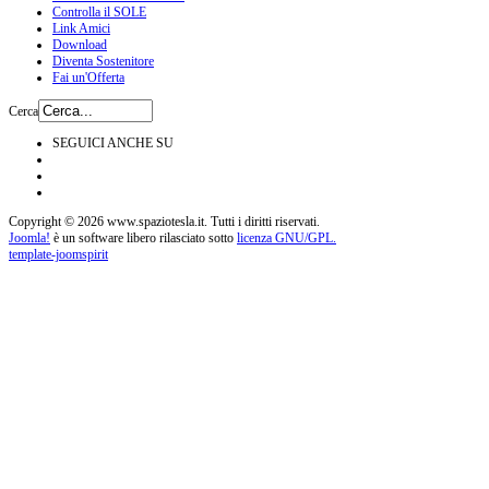
Controlla il SOLE
Link Amici
Download
Diventa Sostenitore
Fai un'Offerta
Cerca
SEGUICI ANCHE SU
Copyright © 2026 www.spaziotesla.it. Tutti i diritti riservati.
Joomla!
è un software libero rilasciato sotto
licenza GNU/GPL.
template-joomspirit