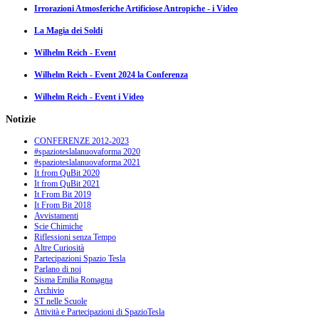
Irrorazioni Atmosferiche Artificiose Antropiche - i Video
La Magia dei Soldi
Wilhelm Reich - Event
Wilhelm Reich - Event 2024 la Conferenza
Wilhelm Reich - Event i Video
Notizie
CONFERENZE 2012-2023
#spazioteslalanuovaforma 2020
#spazioteslalanuovaforma 2021
It from QuBit 2020
It from QuBit 2021
It From Bit 2019
It From Bit 2018
Avvistamenti
Scie Chimiche
Riflessioni senza Tempo
Altre Curiosità
Partecipazioni Spazio Tesla
Parlano di noi
Sisma Emilia Romagna
Archivio
ST nelle Scuole
Attività e Partecipazioni di SpazioTesla