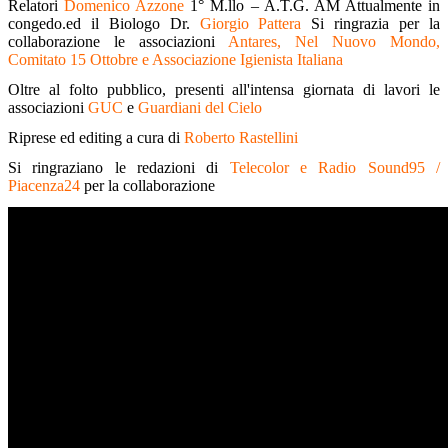
Relatori
Domenico Azzone
1° M.llo – A.T.G. AM Attualmente in
congedo.ed il Biologo Dr.
Giorgio Pattera
Si ringrazia per la
collaborazione le associazioni
Antares, Nel Nuovo Mondo,
Comitato 15 Ottobre e Associazione Igienista Italiana
Oltre al folto pubblico, presenti all'intensa giornata di lavori le
associazioni
GUC
e
Guardiani del Cielo
Riprese ed editing a cura di
Roberto Rastellini
Si ringraziano le redazioni di
Telecolor e Radio Sound95 /
Piacenza24
per la collaborazione