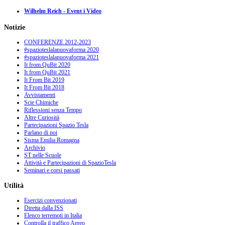
Wilhelm Reich - Event i Video
Notizie
CONFERENZE 2012-2023
#spazioteslalanuovaforma 2020
#spazioteslalanuovaforma 2021
It from QuBit 2020
It from QuBit 2021
It From Bit 2019
It From Bit 2018
Avvistamenti
Scie Chimiche
Riflessioni senza Tempo
Altre Curiosità
Partecipazioni Spazio Tesla
Parlano di noi
Sisma Emilia Romagna
Archivio
ST nelle Scuole
Attività e Partecipazioni di SpazioTesla
Seminari e corsi passati
Utilità
Esercizi convenzionati
Diretta dalla ISS
Elenco terremoti in Italia
Controlla il traffico Aereo