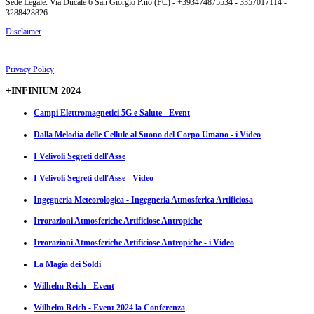
Sede Legale: Via Ducale 6 San Giorgio P.no (PC) - +393474875534 - 3357017114 -
3288428826
Disclaimer
Privacy Policy
+INFINIUM 2024
Campi Elettromagnetici 5G e Salute - Event
Dalla Melodia delle Cellule al Suono del Corpo Umano - i Video
I Velivoli Segreti dell'Asse
I Velivoli Segreti dell'Asse - Video
Ingegneria Meteorologica - Ingegneria Atmosferica Artificiosa
Irrorazioni Atmosferiche Artificiose Antropiche
Irrorazioni Atmosferiche Artificiose Antropiche - i Video
La Magia dei Soldi
Wilhelm Reich - Event
Wilhelm Reich - Event 2024 la Conferenza