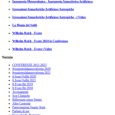
Ingegneria Meteorologica - Ingegneria Atmosferica Artificiosa
Irrorazioni Atmosferiche Artificiose Antropiche
Irrorazioni Atmosferiche Artificiose Antropiche - i Video
La Magia dei Soldi
Wilhelm Reich - Event
Wilhelm Reich - Event 2024 la Conferenza
Wilhelm Reich - Event i Video
Notizie
CONFERENZE 2012-2023
#spazioteslalanuovaforma 2020
#spazioteslalanuovaforma 2021
It from QuBit 2020
It from QuBit 2021
It From Bit 2019
It From Bit 2018
Avvistamenti
Scie Chimiche
Riflessioni senza Tempo
Altre Curiosità
Partecipazioni Spazio Tesla
Parlano di noi