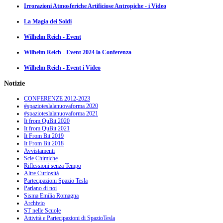
Irrorazioni Atmosferiche Artificiose Antropiche - i Video
La Magia dei Soldi
Wilhelm Reich - Event
Wilhelm Reich - Event 2024 la Conferenza
Wilhelm Reich - Event i Video
Notizie
CONFERENZE 2012-2023
#spazioteslalanuovaforma 2020
#spazioteslalanuovaforma 2021
It from QuBit 2020
It from QuBit 2021
It From Bit 2019
It From Bit 2018
Avvistamenti
Scie Chimiche
Riflessioni senza Tempo
Altre Curiosità
Partecipazioni Spazio Tesla
Parlano di noi
Sisma Emilia Romagna
Archivio
ST nelle Scuole
Attività e Partecipazioni di SpazioTesla