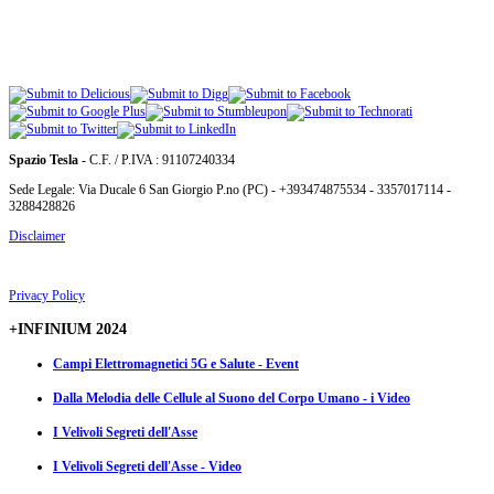
Spazio Tesla
- C.F. / P.IVA : 91107240334
Sede Legale: Via Ducale 6 San Giorgio P.no (PC) - +393474875534 - 3357017114 -
3288428826
Disclaimer
Privacy Policy
+INFINIUM 2024
Campi Elettromagnetici 5G e Salute - Event
Dalla Melodia delle Cellule al Suono del Corpo Umano - i Video
I Velivoli Segreti dell'Asse
I Velivoli Segreti dell'Asse - Video