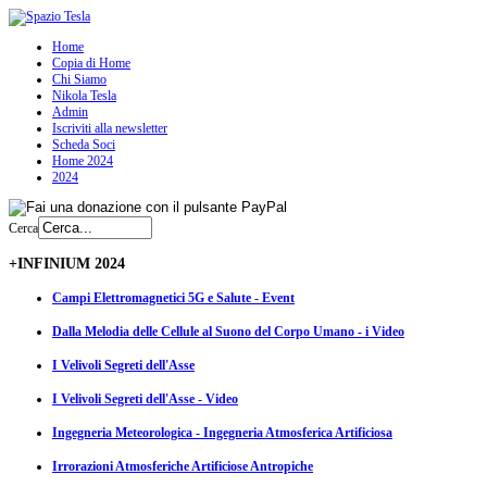
Home
Copia di Home
Chi Siamo
Nikola Tesla
Admin
Iscriviti alla newsletter
Scheda Soci
Home 2024
2024
Cerca
+INFINIUM 2024
Campi Elettromagnetici 5G e Salute - Event
Dalla Melodia delle Cellule al Suono del Corpo Umano - i Video
I Velivoli Segreti dell'Asse
I Velivoli Segreti dell'Asse - Video
Ingegneria Meteorologica - Ingegneria Atmosferica Artificiosa
Irrorazioni Atmosferiche Artificiose Antropiche