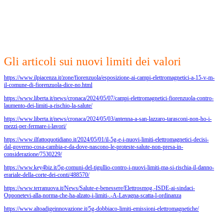
Gli articoli sui nuovi limiti dei valori
https://www.ilpiacenza.it/zone/fiorenzuola/esposizione-ai-campi-elettromagnetici-a-15-v-m-
il-comune-di-fiorenzuola-dice-no.html
https://www.liberta.it/news/cronaca/2024/05/07/campi-elettromagnetici-fiorenzuola-contro-
laumento-dei-limiti-a-rischio-la-salute/
https://www.liberta.it/news/cronaca/2024/05/03/antenna-a-san-lazzaro-tarasconi-non-ho-i-
mezzi-per-fermare-i-lavori/
https://www.ilfattoquotidiano.it/2024/05/01/il-5g-e-i-nuovi-limiti-elettromagnetici-decisi-
dal-governo-cosa-cambia-e-da-dove-nascono-le-proteste-salute-non-presa-in-
considerazione/7530229/
https://www.key4biz.it/5g-comuni-del-tigullio-contro-i-nuovi-limiti-ma-si-rischia-il-danno-
erariale-della-corte-dei-conti/488570/
https://www.terranuova.it/News/Salute-e-benessere/Elettrosmog.-ISDE-ai-sindaci-
Opponetevi-alla-norma-che-ha-alzato-i-limiti-.-A-Lavagna-scatta-l-ordinanza
https://www.altoadigeinnovazione.it/5g-dobbiaco-limiti-emissioni-elettromagnetiche/