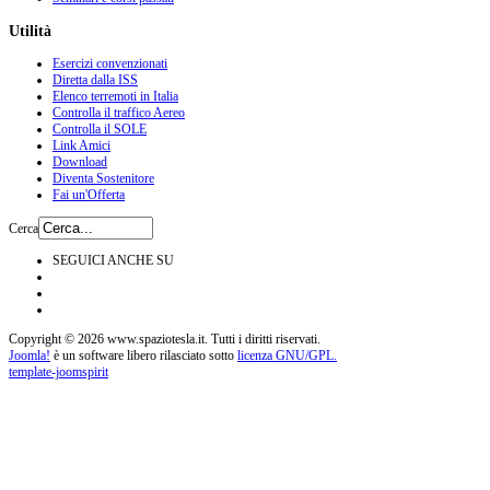
Utilità
Esercizi convenzionati
Diretta dalla ISS
Elenco terremoti in Italia
Controlla il traffico Aereo
Controlla il SOLE
Link Amici
Download
Diventa Sostenitore
Fai un'Offerta
Cerca
SEGUICI ANCHE SU
Copyright © 2026 www.spaziotesla.it. Tutti i diritti riservati.
Joomla!
è un software libero rilasciato sotto
licenza GNU/GPL.
template-joomspirit