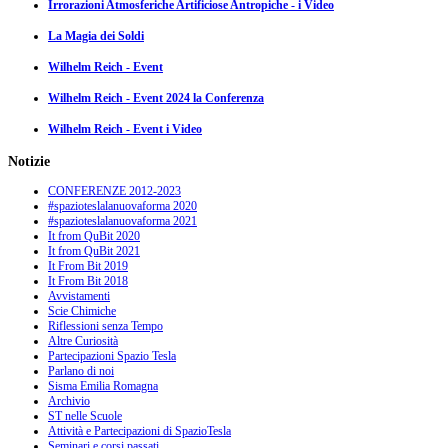
Irrorazioni Atmosferiche Artificiose Antropiche - i Video
La Magia dei Soldi
Wilhelm Reich - Event
Wilhelm Reich - Event 2024 la Conferenza
Wilhelm Reich - Event i Video
Notizie
CONFERENZE 2012-2023
#spazioteslalanuovaforma 2020
#spazioteslalanuovaforma 2021
It from QuBit 2020
It from QuBit 2021
It From Bit 2019
It From Bit 2018
Avvistamenti
Scie Chimiche
Riflessioni senza Tempo
Altre Curiosità
Partecipazioni Spazio Tesla
Parlano di noi
Sisma Emilia Romagna
Archivio
ST nelle Scuole
Attività e Partecipazioni di SpazioTesla
Seminari e corsi passati