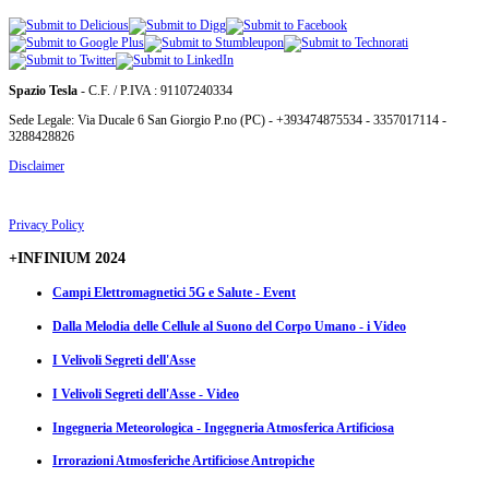
Spazio Tesla
- C.F. / P.IVA : 91107240334
Sede Legale: Via Ducale 6 San Giorgio P.no (PC) - +393474875534 - 3357017114 -
3288428826
Disclaimer
Privacy Policy
+INFINIUM 2024
Campi Elettromagnetici 5G e Salute - Event
Dalla Melodia delle Cellule al Suono del Corpo Umano - i Video
I Velivoli Segreti dell'Asse
I Velivoli Segreti dell'Asse - Video
Ingegneria Meteorologica - Ingegneria Atmosferica Artificiosa
Irrorazioni Atmosferiche Artificiose Antropiche