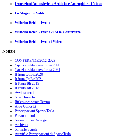
Irrorazioni Atmosferiche Artificiose Antropiche - i Video
La Magia dei Soldi
Wilhelm Reich - Event
Wilhelm Reich - Event 2024 la Conferenza
Wilhelm Reich - Event i Video
Notizie
CONFERENZE 2012-2023
#spazioteslalanuovaforma 2020
#spazioteslalanuovaforma 2021
It from QuBit 2020
It from QuBit 2021
It From Bit 2019
It From Bit 2018
Avvistamenti
Scie Chimiche
Riflessioni senza Tempo
Altre Curiosità
Partecipazioni Spazio Tesla
Parlano di noi
Sisma Emilia Romagna
Archivio
ST nelle Scuole
Attività e Partecipazioni di SpazioTesla