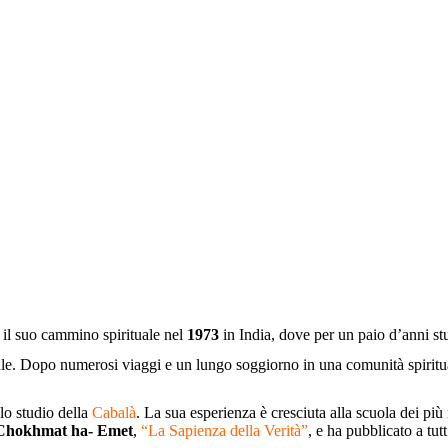
 il suo cammino spirituale nel
1973
in India, dove per un paio d’anni st
ale. Dopo numerosi viaggi e un lungo soggiorno in una comunità spiritua
llo studio della
Cabalà
. La sua esperienza è cresciuta alla scuola dei più
Chokhmat ha- Emet
,
“La Sapienza della Verità”
, e ha pubblicato a tut