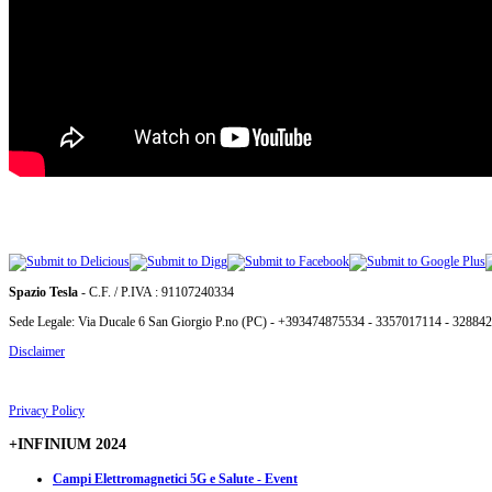
Spazio Tesla
- C.F. / P.IVA : 91107240334
Sede Legale: Via Ducale 6 San Giorgio P.no (PC) - +393474875534 - 3357017114 - 32884
Disclaimer
Privacy Policy
+INFINIUM 2024
Campi Elettromagnetici 5G e Salute - Event