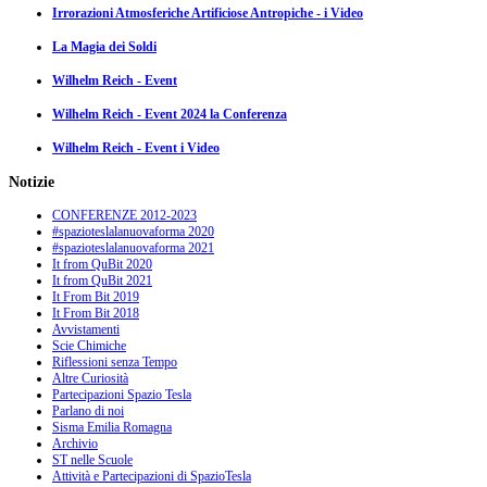
Irrorazioni Atmosferiche Artificiose Antropiche - i Video
La Magia dei Soldi
Wilhelm Reich - Event
Wilhelm Reich - Event 2024 la Conferenza
Wilhelm Reich - Event i Video
Notizie
CONFERENZE 2012-2023
#spazioteslalanuovaforma 2020
#spazioteslalanuovaforma 2021
It from QuBit 2020
It from QuBit 2021
It From Bit 2019
It From Bit 2018
Avvistamenti
Scie Chimiche
Riflessioni senza Tempo
Altre Curiosità
Partecipazioni Spazio Tesla
Parlano di noi
Sisma Emilia Romagna
Archivio
ST nelle Scuole
Attività e Partecipazioni di SpazioTesla