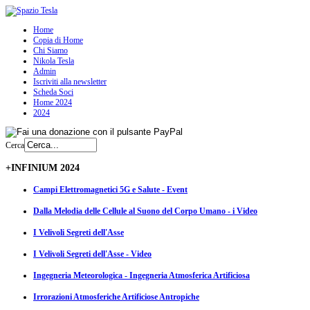
Home
Copia di Home
Chi Siamo
Nikola Tesla
Admin
Iscriviti alla newsletter
Scheda Soci
Home 2024
2024
Cerca
+INFINIUM 2024
Campi Elettromagnetici 5G e Salute - Event
Dalla Melodia delle Cellule al Suono del Corpo Umano - i Video
I Velivoli Segreti dell'Asse
I Velivoli Segreti dell'Asse - Video
Ingegneria Meteorologica - Ingegneria Atmosferica Artificiosa
Irrorazioni Atmosferiche Artificiose Antropiche