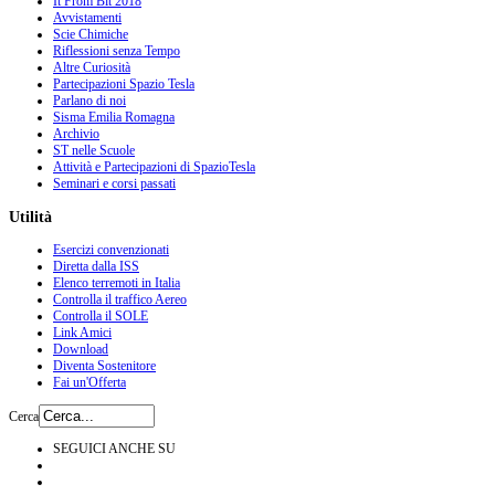
It From Bit 2018
Avvistamenti
Scie Chimiche
Riflessioni senza Tempo
Altre Curiosità
Partecipazioni Spazio Tesla
Parlano di noi
Sisma Emilia Romagna
Archivio
ST nelle Scuole
Attività e Partecipazioni di SpazioTesla
Seminari e corsi passati
Utilità
Esercizi convenzionati
Diretta dalla ISS
Elenco terremoti in Italia
Controlla il traffico Aereo
Controlla il SOLE
Link Amici
Download
Diventa Sostenitore
Fai un'Offerta
Cerca
SEGUICI ANCHE SU