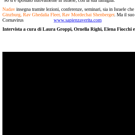
’96 si è spostato nuovamente in Israele, con la sua famiglia.
Nadav
insegna tramite lezioni, conferenze, seminari, sia in Israele che
Ginzburg, Rav Ghedalia Fleer, Rav Mordechai Shenberger
. Ma il suo
Cornavirus
www.sapienzaverita.com
Intervista a cura di Laura Groppi, Ornella Righi, Elena Fiocchi 