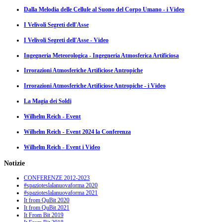
Dalla Melodia delle Cellule al Suono del Corpo Umano - i Video
I Velivoli Segreti dell'Asse
I Velivoli Segreti dell'Asse - Video
Ingegneria Meteorologica - Ingegneria Atmosferica Artificiosa
Irrorazioni Atmosferiche Artificiose Antropiche
Irrorazioni Atmosferiche Artificiose Antropiche - i Video
La Magia dei Soldi
Wilhelm Reich - Event
Wilhelm Reich - Event 2024 la Conferenza
Wilhelm Reich - Event i Video
Notizie
CONFERENZE 2012-2023
#spazioteslalanuovaforma 2020
#spazioteslalanuovaforma 2021
It from QuBit 2020
It from QuBit 2021
It From Bit 2019