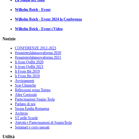
La Magia dei Soldi
Wilhelm Reich - Event
Wilhelm Reich - Event 2024 la Conferenza
Wilhelm Reich - Event i Video
Notizie
CONFERENZE 2012-2023
#spazioteslalanuovaforma 2020
#spazioteslalanuovaforma 2021
It from QuBit 2020
It from QuBit 2021
It From Bit 2019
It From Bit 2018
Avvistamenti
Scie Chimiche
Riflessioni senza Tempo
Altre Curiosità
Partecipazioni Spazio Tesla
Parlano di noi
Sisma Emilia Romagna
Archivio
ST nelle Scuole
Attività e Partecipazioni di SpazioTesla
Seminari e corsi passati
Utilità