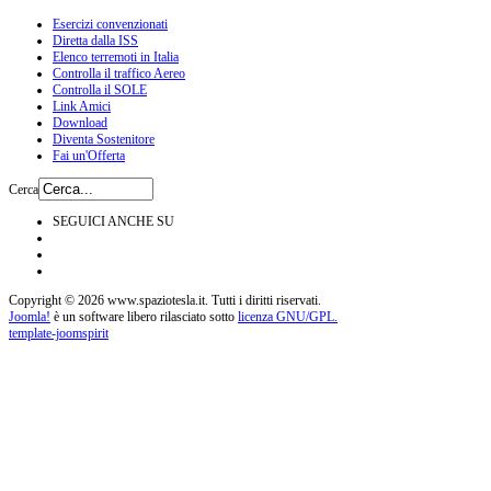
Esercizi convenzionati
Diretta dalla ISS
Elenco terremoti in Italia
Controlla il traffico Aereo
Controlla il SOLE
Link Amici
Download
Diventa Sostenitore
Fai un'Offerta
Cerca
SEGUICI ANCHE SU
Copyright © 2026 www.spaziotesla.it. Tutti i diritti riservati.
Joomla!
è un software libero rilasciato sotto
licenza GNU/GPL.
template-joomspirit