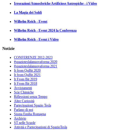
Irrorazioni Atmosferiche Artificiose Antropiche - i Video
La Magia dei Soldi
Wilhelm Reich - Event
Wilhelm Reich - Event 2024 la Conferenza
Wilhelm Reich - Event i Video
Notizie
CONFERENZE 2012-2023
#spazioteslalanuovaforma 2020
#spazioteslalanuovaforma 2021
It from QuBit 2020
It from QuBit 2021
It From Bit 2019
It From Bit 2018
Avvistamenti
Scie Chimiche
Riflessioni senza Tempo
Altre Curiosità
Partecipazioni Spazio Tesla
Parlano di noi
Sisma Emilia Romagna
Archivio
ST nelle Scuole
Attività e Partecipazioni di SpazioTesla