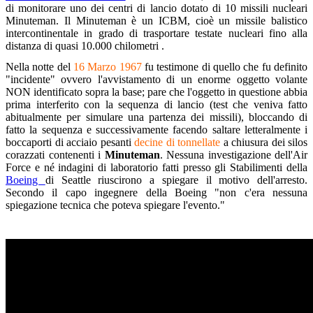
di monitorare uno dei centri di lancio dotato di 10 missili nucleari
Minuteman. Il Minuteman è un ICBM, cioè un missile balistico
intercontinentale in grado di trasportare testate nucleari fino alla
distanza di quasi 10.000 chilometri .
Nella notte del
16 Marzo 1967
fu testimone di quello che fu definito
"incidente" ovvero l'avvistamento di un enorme oggetto volante
NON identificato sopra la base; pare che l'oggetto in questione abbia
prima interferito con la sequenza di lancio (test che veniva fatto
abitualmente per simulare una partenza dei missili), bloccando di
fatto la sequenza e successivamente facendo saltare letteralmente i
boccaporti di acciaio pesanti
decine di tonnellate
a chiusura dei silos
corazzati contenenti i
Minuteman
. Nessuna investigazione dell'Air
Force e né indagini di laboratorio fatti presso gli Stabilimenti della
Boeing
di Seattle riuscirono a spiegare il motivo dell'arresto.
Secondo il capo ingegnere della Boeing "non c'era nessuna
spiegazione tecnica che poteva spiegare l'evento."