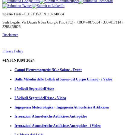
Spazio Tesla
- C.F. / P.IVA : 91107240334
Sede Legale: Via Ducale 6 San Giorgio P.no (PC) - +393474875534 - 3357017114 -
3288428826
Disclaimer
Privacy Policy
+INFINIUM 2024
Campi Elettromagnetici 5G e Salute - Event
Dalla Melodia delle Cellule al Suono del Corpo Umano - i Video
I Velivoli Segreti dell'Asse
I Velivoli Segreti dell'Asse - Video
Ingegneria Meteorologica - Ingegneria Atmosferica Artificiosa
Irrorazioni Atmosferiche Artificiose Antropiche
Irrorazioni Atmosferiche Artificiose Antropiche - i Video