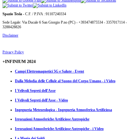
Spazio Tesla
- C.F. / P.IVA : 91107240334
Sede Legale: Via Ducale 6 San Giorgio P.no (PC) - +393474875534 - 3357017114 -
3288428826
Disclaimer
Privacy Policy
+INFINIUM 2024
Campi Elettromagnetici 5G e Salute - Event
Dalla Melodia delle Cellule al Suono del Corpo Umano - i Video
I Velivoli Segreti dell'Asse
I Velivoli Segreti dell'Asse - Video
Ingegneria Meteorologica - Ingegneria Atmosferica Artificiosa
Irrorazioni Atmosferiche Artificiose Antropiche
Irrorazioni Atmosferiche Artificiose Antropiche - i Video
La Magia dei Soldi