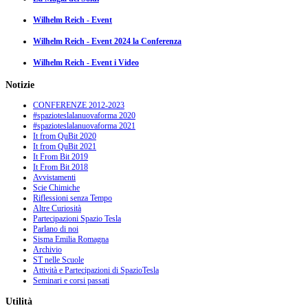
Wilhelm Reich - Event
Wilhelm Reich - Event 2024 la Conferenza
Wilhelm Reich - Event i Video
Notizie
CONFERENZE 2012-2023
#spazioteslalanuovaforma 2020
#spazioteslalanuovaforma 2021
It from QuBit 2020
It from QuBit 2021
It From Bit 2019
It From Bit 2018
Avvistamenti
Scie Chimiche
Riflessioni senza Tempo
Altre Curiosità
Partecipazioni Spazio Tesla
Parlano di noi
Sisma Emilia Romagna
Archivio
ST nelle Scuole
Attività e Partecipazioni di SpazioTesla
Seminari e corsi passati
Utilità