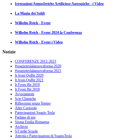
Irrorazioni Atmosferiche Artificiose Antropiche - i Video
La Magia dei Soldi
Wilhelm Reich - Event
Wilhelm Reich - Event 2024 la Conferenza
Wilhelm Reich - Event i Video
Notizie
CONFERENZE 2012-2023
#spazioteslalanuovaforma 2020
#spazioteslalanuovaforma 2021
It from QuBit 2020
It from QuBit 2021
It From Bit 2019
It From Bit 2018
Avvistamenti
Scie Chimiche
Riflessioni senza Tempo
Altre Curiosità
Partecipazioni Spazio Tesla
Parlano di noi
Sisma Emilia Romagna
Archivio
ST nelle Scuole
Attività e Partecipazioni di SpazioTesla