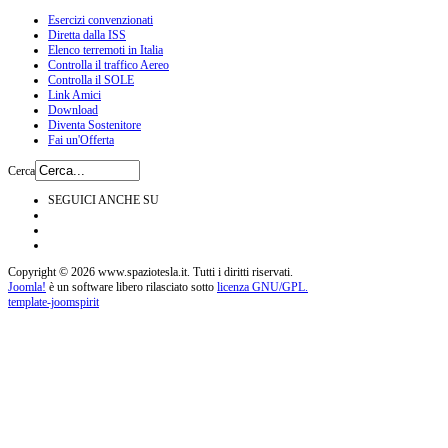
Esercizi convenzionati
Diretta dalla ISS
Elenco terremoti in Italia
Controlla il traffico Aereo
Controlla il SOLE
Link Amici
Download
Diventa Sostenitore
Fai un'Offerta
Cerca
SEGUICI ANCHE SU
Copyright © 2026 www.spaziotesla.it. Tutti i diritti riservati.
Joomla!
è un software libero rilasciato sotto
licenza GNU/GPL.
template-joomspirit