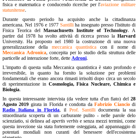
fisica e matematica e conducendo ricerche per l'
aviazione militare
statunitense
.
Durante questo periodo ha acquisito anche la cittadinanza
americana. Nel 1976 e 1977
Santilli
ha insegnato presso l'Istituto di
Fisica Teorica del
Massachusetts Institute of Technology
. A
partire dal 1978 ha svolto attività di ricerca presso la
Harvard
University. Ha proposto nel 1980 la costruzione di una nuova
generalizzazione della
meccanica quantistica
con il nome di
Meccanica Adronica
, concepita per lo studio della struttura delle
particelle ad interazione forte, dette
Adroni
.
L'impatto di questa sulla Meccanica quantistica è stato profondo e
irreversibile, in quanto ha fornito la soluzione per problemi
fondamentali che erano ancora rimasti irrisolti dopo circa un secolo
di sperimentazione in
Cosmologia, Fisica Nucleare, Chimica e
Biologia
.
In questa interessante intervista (da vedere tutta d'un fiato) del
28
Agosto 2019
girata in Florida e condotta da
Fabrizio Ciancio
di
Radio Italiana in Florida
, il
Prof. Santilli
documenta la sua
straordinaria scoperta di un carburante pulito - nelle parole delo
scienziatio, si delinea ad
apertis verbis
e senza mezzi termini, come
questa invezione sia stata fortemente osteggiata, ad appannaggio di
potentati mondiali non curanti del benessere dell'ecosistema
planetario