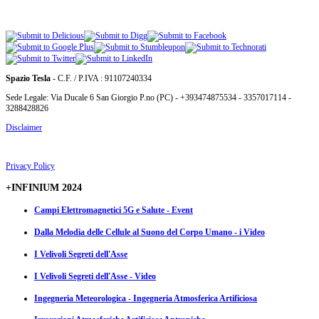
Spazio Tesla
- C.F. / P.IVA : 91107240334
Sede Legale: Via Ducale 6 San Giorgio P.no (PC) - +393474875534 - 3357017114 -
3288428826
Disclaimer
Privacy Policy
+INFINIUM 2024
Campi Elettromagnetici 5G e Salute - Event
Dalla Melodia delle Cellule al Suono del Corpo Umano - i Video
I Velivoli Segreti dell'Asse
I Velivoli Segreti dell'Asse - Video
Ingegneria Meteorologica - Ingegneria Atmosferica Artificiosa