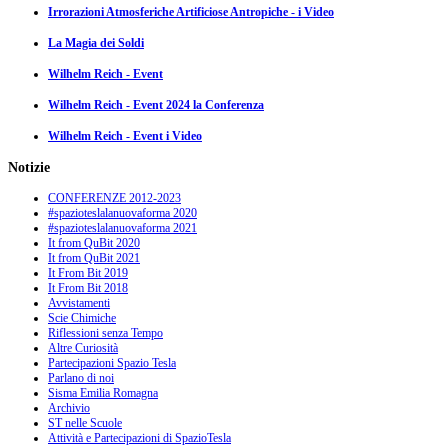
Irrorazioni Atmosferiche Artificiose Antropiche - i Video
La Magia dei Soldi
Wilhelm Reich - Event
Wilhelm Reich - Event 2024 la Conferenza
Wilhelm Reich - Event i Video
Notizie
CONFERENZE 2012-2023
#spazioteslalanuovaforma 2020
#spazioteslalanuovaforma 2021
It from QuBit 2020
It from QuBit 2021
It From Bit 2019
It From Bit 2018
Avvistamenti
Scie Chimiche
Riflessioni senza Tempo
Altre Curiosità
Partecipazioni Spazio Tesla
Parlano di noi
Sisma Emilia Romagna
Archivio
ST nelle Scuole
Attività e Partecipazioni di SpazioTesla