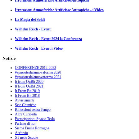
Irrorazioni Atmosferiche Artificiose Antropiche
Irrorazioni Atmosferiche Artificiose Antropiche - i Video
La Magia dei Soldi
Wilhelm Reich - Event
Wilhelm Reich - Event 2024 la Conferenza
Wilhelm Reich - Event i Video
Notizie
CONFERENZE 2012-2023
#spazioteslalanuovaforma 2020
#spazioteslalanuovaforma 2021
It from QuBit 2020
It from QuBit 2021
It From Bit 2019
It From Bit 2018
Avvistamenti
Scie Chimiche
Riflessioni senza Tempo
Altre Curiosità
Partecipazioni Spazio Tesla
Parlano di noi
Sisma Emilia Romagna
Archivio
ST nelle Scuole