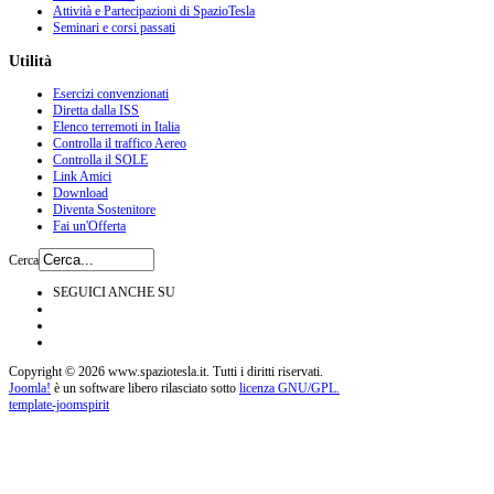
Attività e Partecipazioni di SpazioTesla
Seminari e corsi passati
Utilità
Esercizi convenzionati
Diretta dalla ISS
Elenco terremoti in Italia
Controlla il traffico Aereo
Controlla il SOLE
Link Amici
Download
Diventa Sostenitore
Fai un'Offerta
Cerca
SEGUICI ANCHE SU
Copyright © 2026 www.spaziotesla.it. Tutti i diritti riservati.
Joomla!
è un software libero rilasciato sotto
licenza GNU/GPL.
template-joomspirit