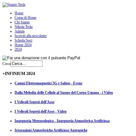
Home
Copia di Home
Chi Siamo
Nikola Tesla
Admin
Iscriviti alla newsletter
Scheda Soci
Home 2024
2024
Cerca
+INFINIUM 2024
Campi Elettromagnetici 5G e Salute - Event
Dalla Melodia delle Cellule al Suono del Corpo Umano - i Video
I Velivoli Segreti dell'Asse
I Velivoli Segreti dell'Asse - Video
Ingegneria Meteorologica - Ingegneria Atmosferica Artificiosa
Irrorazioni Atmosferiche Artificiose Antropiche