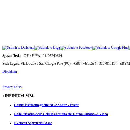
Spazio Tesla
- C.F. / P.IVA : 91107240334
Sede Legale: Via Ducale 6 San Giorgio P.no (PC) - +393474875534 - 3357017114 - 32884
Disclaimer
Privacy Policy
+INFINIUM 2024
Campi Elettromagnetici 5G e Salute - Event
Dalla Melodia delle Cellule al Suono del Corpo Umano - i Video
I Velivoli Segreti dell'Asse