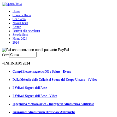
Home
Copia di Home
Chi Siamo
Nikola Tesla
Admin
Iscriviti alla newsletter
Scheda Soci
Home 2024
2024
Cerca
+INFINIUM 2024
Campi Elettromagnetici 5G e Salute - Event
Dalla Melodia delle Cellule al Suono del Corpo Umano - i Video
I Velivoli Segreti dell'Asse
I Velivoli Segreti dell'Asse - Video
Ingegneria Meteorologica - Ingegneria Atmosferica Artificiosa
Irrorazioni Atmosferiche Artificiose Antropiche