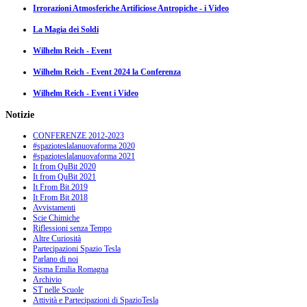
Irrorazioni Atmosferiche Artificiose Antropiche - i Video
La Magia dei Soldi
Wilhelm Reich - Event
Wilhelm Reich - Event 2024 la Conferenza
Wilhelm Reich - Event i Video
Notizie
CONFERENZE 2012-2023
#spazioteslalanuovaforma 2020
#spazioteslalanuovaforma 2021
It from QuBit 2020
It from QuBit 2021
It From Bit 2019
It From Bit 2018
Avvistamenti
Scie Chimiche
Riflessioni senza Tempo
Altre Curiosità
Partecipazioni Spazio Tesla
Parlano di noi
Sisma Emilia Romagna
Archivio
ST nelle Scuole
Attività e Partecipazioni di SpazioTesla