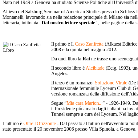
Nato nel 1949 a Genova ha studiato Scienze Politiche all'Università d
Allievo del Salzburg Seminar of American Studies presso lo Schloss Leo
Montanelli,
lavorando sia nella redazione principale di Milano sia nell
letteraria, intitolata "
Dal nostro lettore speciale"
, nelle pagine della 
Il primo è ll
Caso Zanfretta
(Alkaest Editrice,
2008 e la quinta nel maggio 2012.
Da quel libro la
Rai
ne trasse uno sceneggia
Il secondo libro è
Alcibiade
(Ecig, 1993), una
Angeles.
Il terzo è un romanzo,
Soluzione Virale
(De F
internazionale femminile Lyceum Club di Geno
versione romanzata della diffusione dell'Aid
Segue “
Mia cara Marion...
” - 1926-1949. Dal
il Presidente più amato dagli italiani ha invi
Tunnel sempre a cura del Lyceum. Nel luglio 2
L'ultimo è
Oltre l'Orizzonte
- Dal passato al futuro nell'avventura poli
stato presentato il 20 novembre 2006 presso Villa Spinola, a Genova.