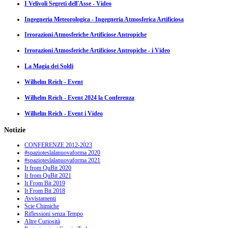
I Velivoli Segreti dell'Asse - Video
Ingegneria Meteorologica - Ingegneria Atmosferica Artificiosa
Irrorazioni Atmosferiche Artificiose Antropiche
Irrorazioni Atmosferiche Artificiose Antropiche - i Video
La Magia dei Soldi
Wilhelm Reich - Event
Wilhelm Reich - Event 2024 la Conferenza
Wilhelm Reich - Event i Video
Notizie
CONFERENZE 2012-2023
#spazioteslalanuovaforma 2020
#spazioteslalanuovaforma 2021
It from QuBit 2020
It from QuBit 2021
It From Bit 2019
It From Bit 2018
Avvistamenti
Scie Chimiche
Riflessioni senza Tempo
Altre Curiosità