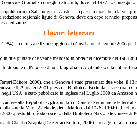
i Genova e Giornalismo negli Stati Uniti, dove nel 1977 ho conseguito 
poldskron di Salisburgo, in Austria, ha passato quasi tutta la vita pro
a redazione regionale ligure di Genova, dove era capo servizio, prepensio
stessa edizione.
I lavori letterari
 1984) la cui terza edizione aggiornata è uscita nel dicembre 2006 per i t
to in due puntate che venne mandato in onda nel dicembre del 1984 su 
 traduzione dall'inglese di una biografia di Alcibiade scritta dal prof
errari Editore, 2000), che a Genova è stato presentato due volte: il 13 
va, e il 29 marzo 2001 presso la Biblioteca Berio dall'assessorato Cul
s negli USA, è stato pubblicato in inglese nel Luglio 2008 da Amazon ne
 carcere alla Repubblica: gli anni bui di Sandro Pertini nelle lettere all
ato alla sorella Maria Adelaide, detta Marion, dal 1926 al 1949. Il volum
006 questo libro è stato scelto dalla Biblioteca Nazionale Cinese di Pec
tica di Claudio Scajola (De Ferrari Editore, 2006), un saggio tra cronac