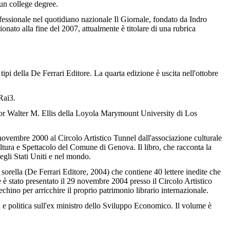
un college degree.
fessionale nel quotidiano nazionale Il Giornale, fondato da Indro
nato alla fine del 2007, attualmente è titolare di una rubrica
ipi della De Ferrari Editore. La quarta edizione è uscita nell'ottobre
Rai3.
essor Walter M. Ellis della Loyola Marymount University di Los
novembre 2000 al Circolo Artistico Tunnel dall'associazione culturale
tura e Spettacolo del Comune di Genova. Il libro, che racconta la
gli Stati Uniti e nel mondo.
a sorella (De Ferrari Editore, 2004) che contiene 40 lettere inedite che
e è stato presentato il 29 novembre 2004 presso il Circolo Artistico
hino per arricchire il proprio patrimonio librario internazionale.
a e politica sull'ex ministro dello Sviluppo Economico. Il volume è