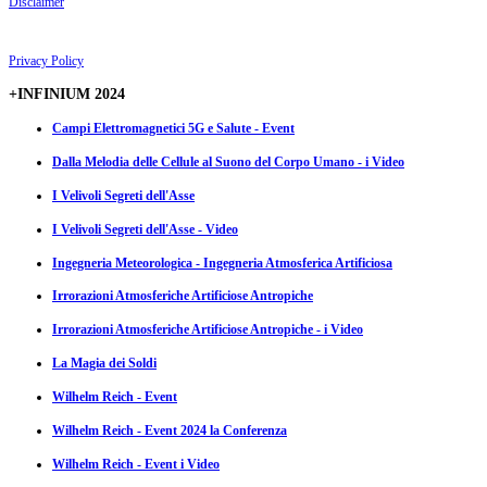
Disclaimer
Privacy Policy
+INFINIUM 2024
Campi Elettromagnetici 5G e Salute - Event
Dalla Melodia delle Cellule al Suono del Corpo Umano - i Video
I Velivoli Segreti dell'Asse
I Velivoli Segreti dell'Asse - Video
Ingegneria Meteorologica - Ingegneria Atmosferica Artificiosa
Irrorazioni Atmosferiche Artificiose Antropiche
Irrorazioni Atmosferiche Artificiose Antropiche - i Video
La Magia dei Soldi
Wilhelm Reich - Event
Wilhelm Reich - Event 2024 la Conferenza
Wilhelm Reich - Event i Video