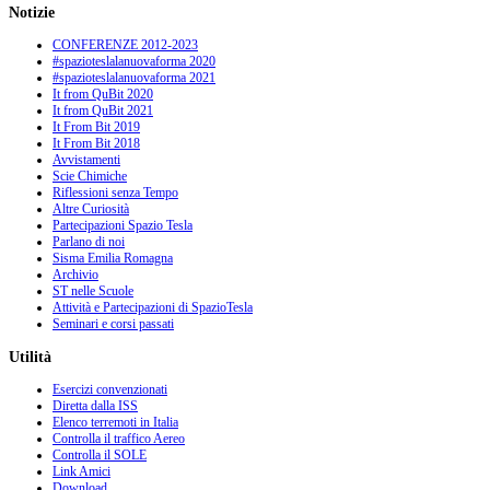
Notizie
CONFERENZE 2012-2023
#spazioteslalanuovaforma 2020
#spazioteslalanuovaforma 2021
It from QuBit 2020
It from QuBit 2021
It From Bit 2019
It From Bit 2018
Avvistamenti
Scie Chimiche
Riflessioni senza Tempo
Altre Curiosità
Partecipazioni Spazio Tesla
Parlano di noi
Sisma Emilia Romagna
Archivio
ST nelle Scuole
Attività e Partecipazioni di SpazioTesla
Seminari e corsi passati
Utilità
Esercizi convenzionati
Diretta dalla ISS
Elenco terremoti in Italia
Controlla il traffico Aereo
Controlla il SOLE
Link Amici
Download