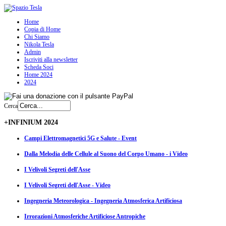
Home
Copia di Home
Chi Siamo
Nikola Tesla
Admin
Iscriviti alla newsletter
Scheda Soci
Home 2024
2024
Cerca
+INFINIUM 2024
Campi Elettromagnetici 5G e Salute - Event
Dalla Melodia delle Cellule al Suono del Corpo Umano - i Video
I Velivoli Segreti dell'Asse
I Velivoli Segreti dell'Asse - Video
Ingegneria Meteorologica - Ingegneria Atmosferica Artificiosa
Irrorazioni Atmosferiche Artificiose Antropiche