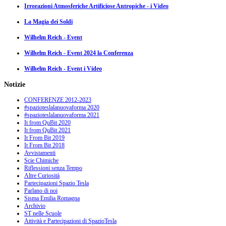
Irrorazioni Atmosferiche Artificiose Antropiche - i Video
La Magia dei Soldi
Wilhelm Reich - Event
Wilhelm Reich - Event 2024 la Conferenza
Wilhelm Reich - Event i Video
Notizie
CONFERENZE 2012-2023
#spazioteslalanuovaforma 2020
#spazioteslalanuovaforma 2021
It from QuBit 2020
It from QuBit 2021
It From Bit 2019
It From Bit 2018
Avvistamenti
Scie Chimiche
Riflessioni senza Tempo
Altre Curiosità
Partecipazioni Spazio Tesla
Parlano di noi
Sisma Emilia Romagna
Archivio
ST nelle Scuole
Attività e Partecipazioni di SpazioTesla