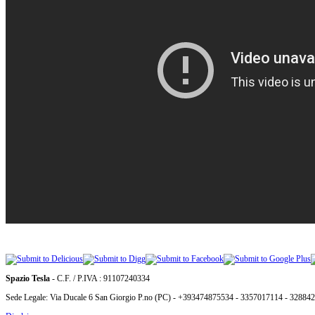
Spazio Tesla
- C.F. / P.IVA : 91107240334
Sede Legale: Via Ducale 6 San Giorgio P.no (PC) - +393474875534 - 3357017114 - 32884