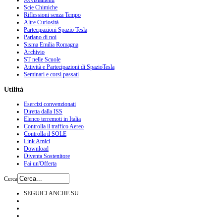
Avvistamenti
Scie Chimiche
Riflessioni senza Tempo
Altre Curiosità
Partecipazioni Spazio Tesla
Parlano di noi
Sisma Emilia Romagna
Archivio
ST nelle Scuole
Attività e Partecipazioni di SpazioTesla
Seminari e corsi passati
Utilità
Esercizi convenzionati
Diretta dalla ISS
Elenco terremoti in Italia
Controlla il traffico Aereo
Controlla il SOLE
Link Amici
Download
Diventa Sostenitore
Fai un'Offerta
Cerca
SEGUICI ANCHE SU