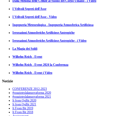
Dalla Melodia delle Cellule al Suono del Corpo Umano - i Video
I Velivoli Segreti dell'Asse
I Velivoli Segreti dell'Asse - Video
Ingegneria Meteorologica - Ingegneria Atmosferica Artificiosa
Irrorazioni Atmosferiche Artificiose Antropiche
Irrorazioni Atmosferiche Artificiose Antropiche - i Video
La Magia dei Soldi
Wilhelm Reich - Event
Wilhelm Reich - Event 2024 la Conferenza
Wilhelm Reich - Event i Video
Notizie
CONFERENZE 2012-2023
#spazioteslalanuovaforma 2020
#spazioteslalanuovaforma 2021
It from QuBit 2020
It from QuBit 2021
It From Bit 2019
It From Bit 2018