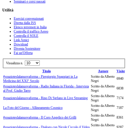
Seminari e corsi passati
Utilità
Esercizi convenzionati
Diretta dalla ISS
Elenco terremoti in Italia
Controlla il traffico Aereo
Controlla il SOLE
Link Amici
Download
Diventa Sostenitore
Fai un'Offerta
Visualizza n.
Titolo
Autore
Visite
#spazioteslalanuovaforma - Piergiorgio Spaggiari in La
Scritto da Alberto
6940
Medicina del XXI° Secolo
Negri
#spazioteslalanuovaforma - Radio Italiana in Florida - Intervista
Scritto da Alberto
6838
al Prof. Giulio Tarro
Negri
Scritto da Alberto
#spazioteslalanuovaforma - Rino Di Stefano in Live Streaming
7174
Negri
Scritto da Alberto
La Foto del Giorno - Allineamento Cosmico
7187
Negri
Scritto da Alberto
#spazioteslalanuovaforma - Il Coro Angelico dei Grilli
8361
Negri
Scritto da Alberto
#spazioteslalanuovaforma - Dialogo con Nicole Ciccolo il Video
9287