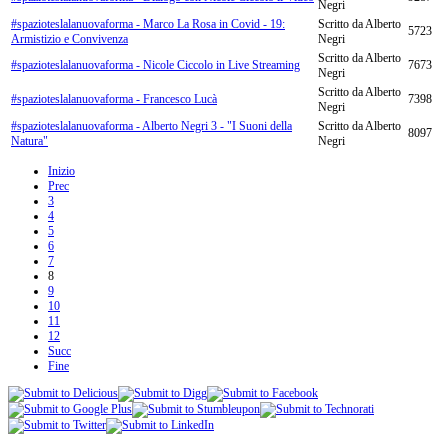
Negri
#spazioteslalanuovaforma - Marco La Rosa in Covid - 19:
Scritto da Alberto
5723
Armistizio e Convivenza
Negri
Scritto da Alberto
#spazioteslalanuovaforma - Nicole Ciccolo in Live Streaming
7673
Negri
Scritto da Alberto
#spazioteslalanuovaforma - Francesco Lucà
7398
Negri
#spazioteslalanuovaforma - Alberto Negri 3 - "I Suoni della
Scritto da Alberto
8097
Natura"
Negri
Inizio
Prec
3
4
5
6
7
8
9
10
11
12
Succ
Fine