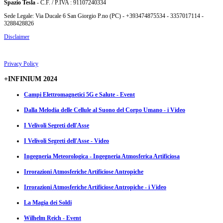
Spazio Tesla
- C.F. / P.IVA : 91107240334
Sede Legale: Via Ducale 6 San Giorgio P.no (PC) - +393474875534 - 3357017114 -
3288428826
Disclaimer
Privacy Policy
+INFINIUM 2024
Campi Elettromagnetici 5G e Salute - Event
Dalla Melodia delle Cellule al Suono del Corpo Umano - i Video
I Velivoli Segreti dell'Asse
I Velivoli Segreti dell'Asse - Video
Ingegneria Meteorologica - Ingegneria Atmosferica Artificiosa
Irrorazioni Atmosferiche Artificiose Antropiche
Irrorazioni Atmosferiche Artificiose Antropiche - i Video
La Magia dei Soldi
Wilhelm Reich - Event