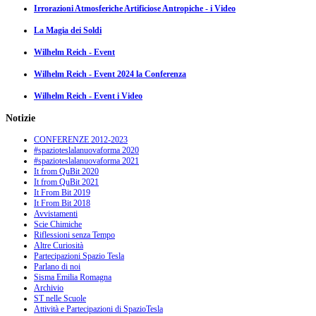
Irrorazioni Atmosferiche Artificiose Antropiche - i Video
La Magia dei Soldi
Wilhelm Reich - Event
Wilhelm Reich - Event 2024 la Conferenza
Wilhelm Reich - Event i Video
Notizie
CONFERENZE 2012-2023
#spazioteslalanuovaforma 2020
#spazioteslalanuovaforma 2021
It from QuBit 2020
It from QuBit 2021
It From Bit 2019
It From Bit 2018
Avvistamenti
Scie Chimiche
Riflessioni senza Tempo
Altre Curiosità
Partecipazioni Spazio Tesla
Parlano di noi
Sisma Emilia Romagna
Archivio
ST nelle Scuole
Attività e Partecipazioni di SpazioTesla