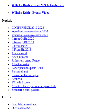
Wilhelm Reich - Event 2024 la Conferenza
Wilhelm Reich - Event i Video
Notizie
CONFERENZE 2012-2023
#spazioteslalanuovaforma 2020
#spazioteslalanuovaforma 2021
It from QuBit 2020
It from QuBit 2021
It From Bit 2019
It From Bit 2018
Avvistamenti
Scie Chimiche
Riflessioni senza Tempo
Altre Curiosità
Partecipazioni Spazio Tesla
Parlano di noi
Sisma Emilia Romagna
Archivio
ST nelle Scuole
Attività e Partecipazioni di SpazioTesla
Seminari e corsi passati
Utilità
Esercizi convenzionati
Diretta dalla ISS